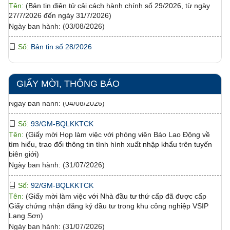
Trung tâm thương mại Sài Gòn - Tân Thanh)
Số:
Bản tin số 28/2026
Tên:
Ngày ban hành: (04/08/2026)
(Bản tin điện tử cải cách hành chính số 28/2026, từ
ngày20/7/2026 đến ngày 24/7/2026)
Ngày ban hành: (27/07/2026)
Số:
93/GM-BQLKKTCK
Tên:
(Giấy mời Họp làm việc với phóng viên Báo Lao Động về
tìm hiểu, trao đổi thông tin tình hình xuất nhập khẩu trên tuyến
Số:
Bản tin số 27/2026
biên giới)
Tên:
(Bản tin điện tử cải cách hành chính số 27/2026, từ ngày
13/7/2026 đến ngày 17/7/2026)
Ngày ban hành: (31/07/2026)
GIẤY MỜI, THÔNG BÁO
Ngày ban hành: (20/07/2026)
Số:
92/GM-BQLKKTCK
Tên:
Số:
(Giấy mời làm việc với Nhà đầu tư thứ cấp đã được cấp
Bản tin số 26/2026
Giấy chứng nhận đăng ký đầu tư trong khu công nghiệp VSIP
Tên:
(Bản tin điện tử cải cách hành chính số 26/2026, từ ngày
Lạng Sơn)
06/7/2026 đến ngày 10/7/2026)
Ngày ban hành: (31/07/2026)
Ngày ban hành: (13/07/2026)
Số:
91/GM-BQLKKTCK
Tên:
(Giấy mời họp xem xét đề nghị mở rộng dự án Khu kinh
doanh thương mại tổng hợp, kho, bãi tập kết, sang chuyển hàng
hóa và các dịch vụ Logistics của Công ty Cổ phần Khang Việt Hà
tại cửa khẩu Hữu Nghị)
Ngày ban hành: (29/07/2026)
Số:
90/GM-BQLKKTCK