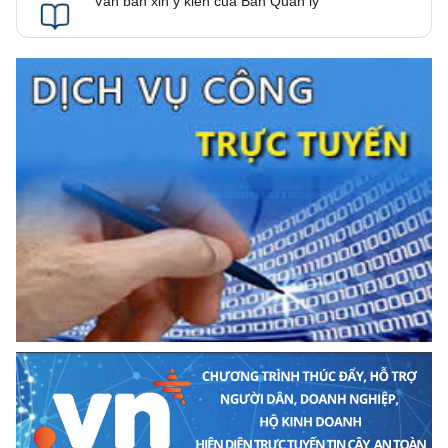
Văn bản xin ý kiến của Ban Quản lý
Số:
Bản tin số 29/2026
Tên:
(Bản tin điện tử cải cách hành chính số 29/2026, từ ngày
27/7/2026 đến ngày 31/7/2026)
Ngày ban hành: (03/08/2026)
Số:
Bản tin số 28/2026
Tên:
(Bản tin điện tử cải cách hành chính số 28/2026, từ
ngày20/7/2026 đến ngày 24/7/2026)