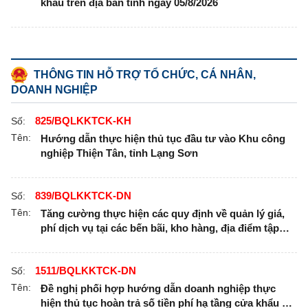
khẩu trên địa bàn tỉnh ngày 05/8/2026
THÔNG TIN HỖ TRỢ TỔ CHỨC, CÁ NHÂN,
DOANH NGHIỆP
825/BQLKKTCK-KH
Số:
Tên:
Hướng dẫn thực hiện thủ tục đầu tư vào Khu công
nghiệp Thiện Tân, tỉnh Lạng Sơn
839/BQLKKTCK-DN
Số:
Tên:
Tăng cường thực hiện các quy định về quản lý giá,
phí dịch vụ tại các bến bãi, kho hàng, địa điểm tập
kết hàng hóa trong khu vực cửa khẩu
1511/BQLKKTCK-DN
Số:
Tên:
Đề nghị phối hợp hướng dẫn doanh nghiệp thực
hiện thủ tục hoàn trả số tiền phí hạ tầng cửa khẩu đã