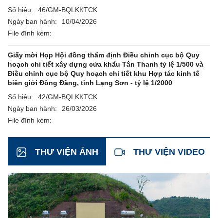
Số hiệu:
46/GM-BQLKKTCK
Ngày ban hành:
10/04/2026
File đính kèm:
Giấy mời Họp Hội đồng thẩm định Điều chỉnh cục bộ Quy
hoạch chi tiết xây dựng cửa khẩu Tân Thanh tỷ lệ 1/500 và
Điều chỉnh cục bộ Quy hoạch chi tiết khu Hợp tác kinh tế
biên giới Đồng Đăng, tỉnh Lạng Sơn - tỷ lệ 1/2000
Số hiệu:
42/GM-BQLKKTCK
Ngày ban hành:
26/03/2026
File đính kèm:
THƯ VIỆN ẢNH
THƯ VIỆN VIDEO