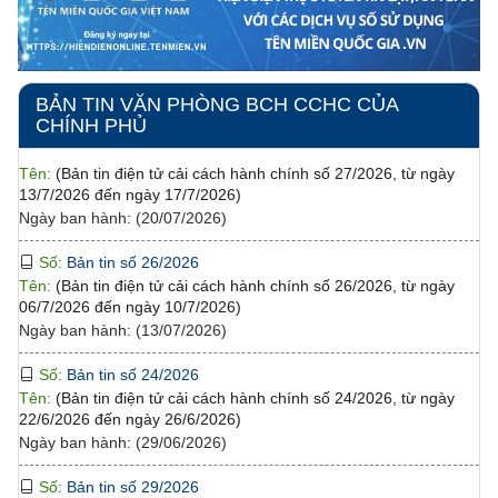
Ngày ban hành: (27/07/2026)
Số:
Bản tin số 27/2026
Tên:
(Bản tin điện tử cải cách hành chính số 27/2026, từ ngày
13/7/2026 đến ngày 17/7/2026)
BẢN TIN VĂN PHÒNG BCH CCHC CỦA
Ngày ban hành: (20/07/2026)
CHÍNH PHỦ
Số:
Bản tin số 26/2026
Tên:
(Bản tin điện tử cải cách hành chính số 26/2026, từ ngày
06/7/2026 đến ngày 10/7/2026)
Ngày ban hành: (13/07/2026)
Số:
Bản tin số 24/2026
Tên:
(Bản tin điện tử cải cách hành chính số 24/2026, từ ngày
Số:
95/GM-BQLKKTCK
22/6/2026 đến ngày 26/6/2026)
Tên:
(Giấy mời Họp xem xét đề nghị của cổ phần Hữu Nghị Xuân
Ngày ban hành: (29/06/2026)
Cương về một số nội dung, giải pháp nhằm nâng cao hiệu quả
khai thác hạ tầng logistics và hoạt động xuất nhập khẩu trên địa
bàn tỉnh Lạng Sơn)
Số:
Bản tin số 29/2026
Tên:
Ngày ban hành: (04/08/2026)
(Bản tin điện tử cải cách hành chính số 29/2026, từ ngày
27/7/2026 đến ngày 31/7/2026)
Ngày ban hành: (03/08/2026)
Số:
94/GM-BQLKKTCK
Tên:
(Giấy mời tham dự cuộc đối thoại liên quan dự án Mở rộng