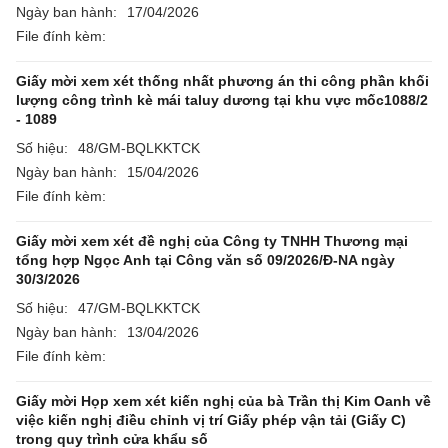
Ngày ban hành:
17/04/2026
File đính kèm:
Giấy mời xem xét thống nhất phương án thi công phần khối
lượng công trình kè mái taluy dương tại khu vực mốc1088/2
- 1089
Số hiệu:
48/GM-BQLKKTCK
Ngày ban hành:
15/04/2026
File đính kèm:
Giấy mời xem xét đề nghị của Công ty TNHH Thương mại
tổng hợp Ngọc Anh tại Công văn số 09/2026/Đ-NA ngày
30/3/2026
Số hiệu:
47/GM-BQLKKTCK
Ngày ban hành:
13/04/2026
File đính kèm:
Giấy mời Họp xem xét kiến nghị của bà Trần thị Kim Oanh về
việc kiến nghị điều chỉnh vị trí Giấy phép vận tải (Giấy C)
trong quy trình cửa khẩu số