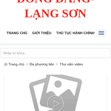
LẠNG SƠN
TRANG CHỦ
GIỚI THIỆU
THỦ TỤC HÀNH CHÍNH
TIẾP 
Toggl
naviga
Trang chủ
Đa phương tiện
Thư viện video