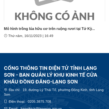
Play
Video
Mô hình trồng lúa hữu cơ trên ruộng rươi tại Tứ Kỳ...
Thứ năm, 16/11/2023
|
16:49
CỔNG THÔNG TIN ĐIỆN TỬ TỈNH LẠNG
SƠN - BAN QUẢN LÝ KHU KINH TẾ CỬA
KHẨU ĐỒNG ĐĂNG-LẠNG SƠN
Địa chỉ:
19, đường Lý Thái Tổ, phường Đông Kinh, tỉnh Lạng
Sơn
Điện thoại:
0205.3875.708
Email:
banqlktck@langson.gov.vn