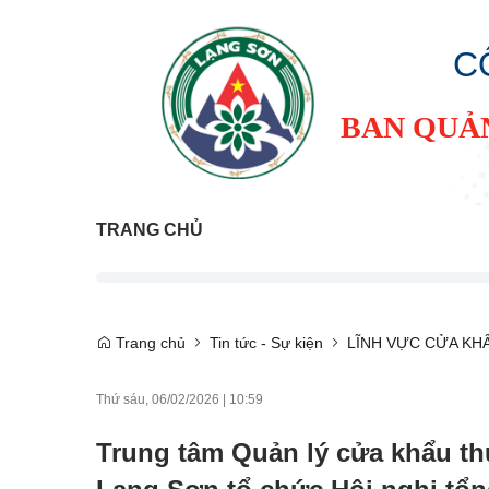
C
BAN QUẢ
TRANG CHỦ
Trang chủ
Tin tức - Sự kiện
LĨNH VỰC CỬA KH
Thứ sáu, 06/02/2026
|
10:59
Trung tâm Quản lý cửa khẩu t