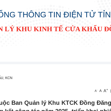
ỔNG THÔNG TIN ĐIỆN TỬ TỈ
N LÝ KHU KINH TẾ CỬA KHẨU 
ẨU, KCN
+
A
-
A
A
huộc Ban Quản lý Khu KTCK Đồng Đăng