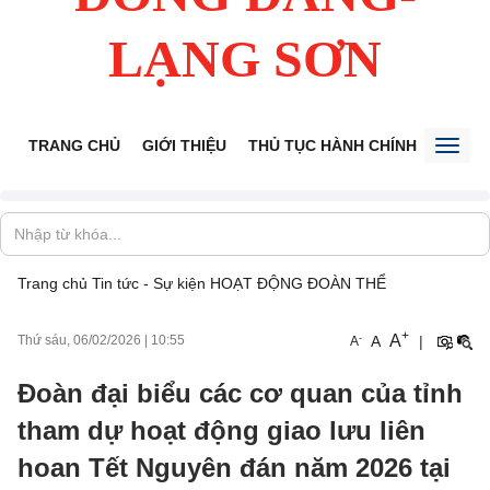
LẠNG SƠN
TRANG CHỦ
GIỚI THIỆU
THỦ TỤC HÀNH CHÍNH
TIẾP 
Toggl
naviga
Trang chủ
Tin tức - Sự kiện
HOẠT ĐỘNG ĐOÀN THỂ
+
A
-
A
|
Thứ sáu, 06/02/2026
|
10:55
A
Đoàn đại biểu các cơ quan của tỉnh
tham dự hoạt động giao lưu liên
hoan Tết Nguyên đán năm 2026 tại