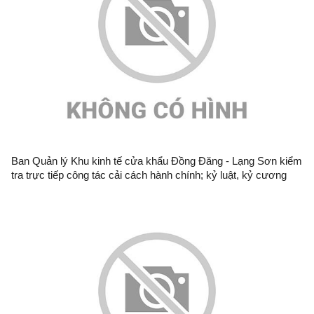
Ban Quản lý Khu kinh tế cửa khẩu Đồng Đăng - Lạng Sơn kiểm
tra trực tiếp công tác cải cách hành chính; kỷ luật, kỷ cương
hành chính và công vụ đối với Trung tâm Quản lý cửa khẩu