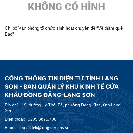
Chi bộ Văn phòng tổ chức sinh hoạt chuyên đề “Về thăm quê
Bác”
CỔNG THÔNG TIN ĐIỆN TỬ TỈNH LẠNG
SƠN - BAN QUẢN LÝ KHU KINH TẾ CỬA
KHẨU ĐỒNG ĐĂNG-LẠNG SƠN
Địa chỉ:
19, đường Lý Thái Tổ, phường Đông Kinh, tỉnh Lạng
Sơn
Điện thoại:
0205.3875.708
Email:
banqlktck@langson.gov.vn