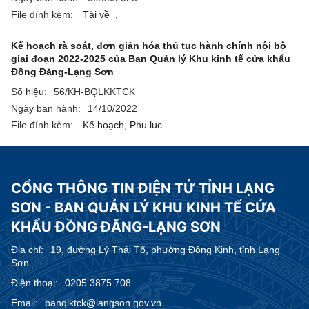
File đính kèm:
Tải về
,
Kế hoạch rà soát, đơn giản hóa thủ tục hành chính nội bộ
giai đoạn 2022-2025 của Ban Quản lý Khu kinh tế cửa khẩu
Đồng Đăng-Lạng Sơn
Số hiệu:
56/KH-BQLKKTCK
Ngày ban hành:
14/10/2022
File đính kèm:
Kế hoạch,
Phu luc
CỔNG THÔNG TIN ĐIỆN TỬ TỈNH LẠNG
SƠN - BAN QUẢN LÝ KHU KINH TẾ CỬA
KHẨU ĐỒNG ĐĂNG-LẠNG SƠN
Địa chỉ:
19, đường Lý Thái Tổ, phường Đông Kinh, tỉnh Lạng
Sơn
Điện thoại:
0205.3875.708
Email:
banqlktck@langson.gov.vn