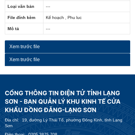
Loại văn bản
---
File đính kèm
Kế hoạch
,
Phu luc
Mô tả
---
Xem trước file
Xem trước file
CỔNG THÔNG TIN ĐIỆN TỬ TỈNH LẠNG
SƠN - BAN QUẢN LÝ KHU KINH TẾ CỬA
KHẨU ĐỒNG ĐĂNG-LẠNG SƠN
Địa chỉ:
19, đường Lý Thái Tổ, phường Đông Kinh, tỉnh Lạng
Sơn
Điện thoại:
0205.3875.708