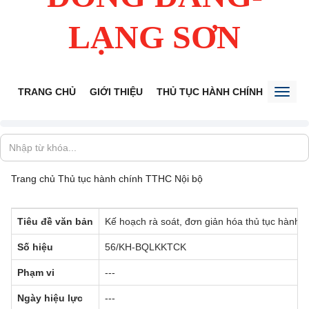
LẠNG SƠN
TRANG CHỦ
GIỚI THIỆU
THỦ TỤC HÀNH CHÍNH
TIẾP 
Toggl
naviga
Trang chủ
Thủ tục hành chính
TTHC Nội bộ
Tiêu đề văn bản
Kế hoạch rà soát, đơn giản hóa thủ tục hành
Số hiệu
56/KH-BQLKKTCK
Phạm vi
---
Ngày hiệu lực
---