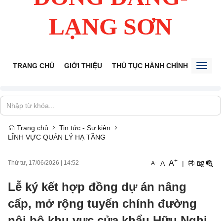
LẠNG SƠN
TRANG CHỦ
GIỚI THIỆU
THỦ TỤC HÀNH CHÍNH
TIẾP 
Toggl
naviga
Trang chủ
Tin tức - Sự kiện
LĨNH VỰC QUẢN LÝ HẠ TẦNG
+
A
-
A
|
Thứ tư, 17/06/2026
|
14:52
A
Lễ ký kết hợp đồng dự án nâng
cấp, mở rộng tuyến chính đường
nội bộ khu vực cửa khẩu Hữu Nghị