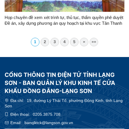
Họp chuyên đề xem xét trình tự, thủ tục, thẩm quyền phê duyệt
Đề án, xây dựng phương án quy hoạch tại khu vực Tân Thanh
(Việt Nam) – Pò Chài (Trung Quốc)
1
2
3
4
5
»
»»
CỔNG THÔNG TIN ĐIỆN TỬ TỈNH LẠNG
SƠN - BAN QUẢN LÝ KHU KINH TẾ CỬA
KHẨU ĐỒNG ĐĂNG-LẠNG SƠN
Địa chỉ:
19, đường Lý Thái Tổ, phường Đông Kinh, tỉnh Lạng
Sơn
Điện thoại:
0205.3875.708
Email:
banqlktck@langson.gov.vn