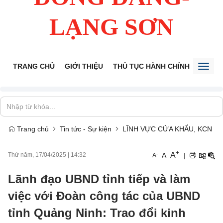
LẠNG SƠN
TRANG CHỦ
GIỚI THIỆU
THỦ TỤC HÀNH CHÍNH
TIẾP 
Toggl
naviga
Trang chủ
Tin tức - Sự kiện
LĨNH VỰC CỬA KHẨU, KCN
+
A
-
A
|
Thứ năm, 17/04/2025
|
14:32
A
Lãnh đạo UBND tỉnh tiếp và làm
việc với Đoàn công tác của UBND
tỉnh Quảng Ninh: Trao đổi kinh