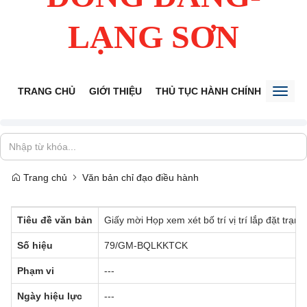
LẠNG SƠN
TRANG CHỦ
GIỚI THIỆU
THỦ TỤC HÀNH CHÍNH
TIẾP 
Toggl
naviga
Trang chủ
Văn bản chỉ đạo điều hành
Tiêu đề văn bản
Giấy mời Họp xem xét bố trí vị trí lắp đặt trạ
Số hiệu
79/GM-BQLKKTCK
Phạm vi
---
Ngày hiệu lực
---