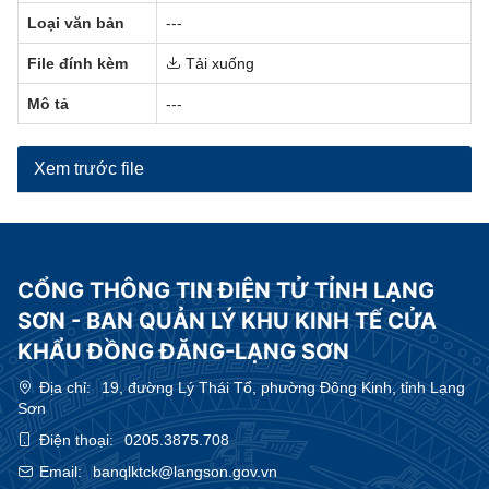
Loại văn bản
---
File đính kèm
Tải xuống
Mô tả
---
Xem trước file
CỔNG THÔNG TIN ĐIỆN TỬ TỈNH LẠNG
SƠN - BAN QUẢN LÝ KHU KINH TẾ CỬA
KHẨU ĐỒNG ĐĂNG-LẠNG SƠN
Địa chỉ:
19, đường Lý Thái Tổ, phường Đông Kinh, tỉnh Lạng
Sơn
Điện thoại:
0205.3875.708
Email:
banqlktck@langson.gov.vn