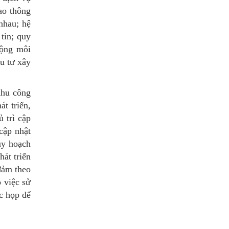
ao thông
nhau; hệ
tin; quy
động môi
ầu tư xây
Khu công
t triển,
 trì cập
cập nhật
uy hoạch
át triển
 đảm theo
o việc sử
ộc họp để