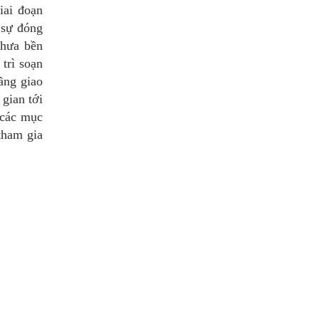
iai đoạn
 sự đóng
chưa bền
 trì soạn
tầng giao
 gian tới
 các mục
tham gia