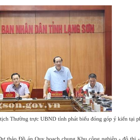
ch Thường trực UBND tỉnh phát biểu đóng góp ý kiến tại p
 Dự thảo Đồ án Quy hoạch chung Khu công nghiệp - đô thị -