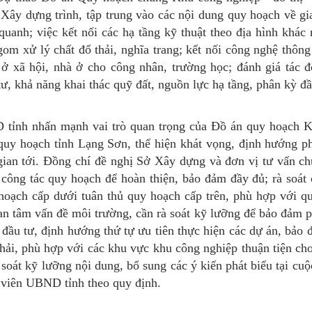
ây dựng trình, tập trung vào các nội dung quy hoạch về gi
uanh; việc kết nối các hạ tầng kỹ thuật theo địa hình khác 
om xử lý chất đổ thải, nghĩa trang; kết nối công nghệ thông 
 ở xã hội, nhà ở cho công nhân, trường học; đánh giá tác 
 tư, khả năng khai thác quỹ đất, nguồn lực hạ tầng, phân kỳ đ
D tỉnh nhấn mạnh vai trò quan trọng của Đồ án quy hoạch 
quy hoạch tỉnh Lạng Sơn, thể hiện khát vọng, định hướng phá
ian tới. Đồng chí đề nghị Sở Xây dựng và đơn vị tư vấn chủ
 công tác quy hoạch để hoàn thiện, bảo đảm đầy đủ; rà soát 
hoạch cấp dưới tuân thủ quy hoạch cấp trên, phù hợp với q
an tâm vấn đề môi trường, cần rà soát kỹ lưỡng để bảo đảm ph
 đầu tư, định hướng thứ tự ưu tiên thực hiện các dự án, bảo
thải, phù hợp với các khu vực khu công nghiệp thuận tiện ch
à soát kỹ lưỡng nội dung, bổ sung các ý kiến phát biểu tại cu
h viên UBND tỉnh theo quy định.