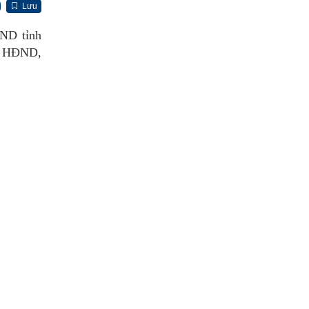
Lưu
BND tỉnh
ạo HĐND,