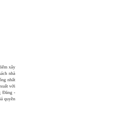
điểm xây
sách nhà
ống nhất
xuất với
g Đăng -
iá quyền