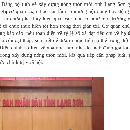
Đảng bộ tỉnh về xây dựng nông thôn mới tỉnh Lạng Sơn g
ghị cơ quan soạn thảo cần làm rõ những nội dung huy động
c xã chưa phát huy hiệu quả; các tiêu chí như môi trường 
 tổ chức thực hiện tốt hơn trong thời gian tới. Cơ quan chủ
ong báo cáo; nêu toàn diện về tỷ lệ số xã đạt tiêu chí về hạ 
óa còn đạt thấp; xem xét để đưa ra mục tiêu cụ thể trong thời
iều chỉnh số liệu về xoá nhà tạm, nhà dột nát; đánh giá lại
 trong xây dựng nông thôn mới, kết quả tiếp cận pháp luật, 
 chính trị - xã hội.