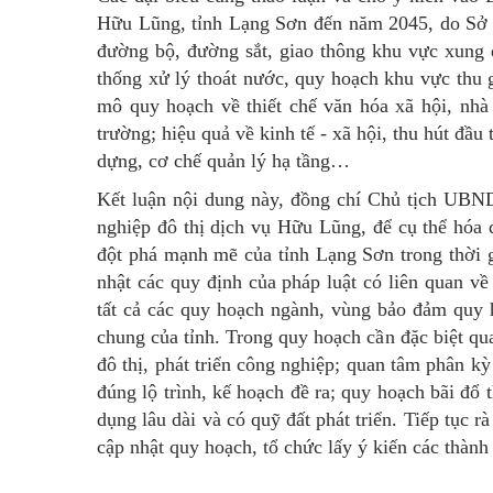
Hữu Lũng, tỉnh Lạng Sơn đến năm 2045, do Sở X
đường bộ, đường sắt, giao thông khu vực xung q
thống xử lý thoát nước, quy hoạch khu vực thu g
mô quy hoạch về thiết chế văn hóa xã hội, nhà
trường; hiệu quả về kinh tế - xã hội, thu hút đầu
dựng, cơ chế quản lý hạ tầng…
Kết luận nội dung này, đồng chí Chủ tịch UBN
nghiệp đô thị dịch vụ Hữu Lũng, để cụ thể hóa 
đột phá mạnh mẽ của tỉnh Lạng Sơn trong thời g
nhật các quy định của pháp luật có liên quan về
tất cả các quy hoạch ngành, vùng bảo đảm quy 
chung của tỉnh. Trong quy hoạch cần đặc biệt qu
đô thị, phát triển công nghiệp; quan tâm phân kỳ
đúng lộ trình, kế hoạch đề ra; quy hoạch bãi đổ 
dụng lâu dài và có quỹ đất phát triển. Tiếp tục r
cập nhật quy hoạch, tổ chức lấy ý kiến các thàn