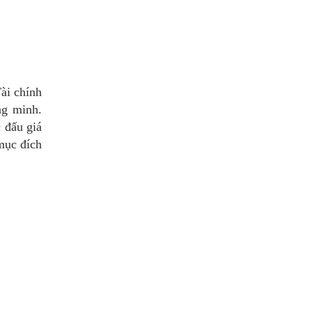
ài chính
ng minh.
c đấu giá
mục đích