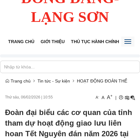
LẠNG SƠN
TRANG CHỦ
GIỚI THIỆU
THỦ TỤC HÀNH CHÍNH
TIẾP 
Toggl
naviga
Trang chủ
Tin tức - Sự kiện
HOẠT ĐỘNG ĐOÀN THỂ
+
A
-
A
|
Thứ sáu, 06/02/2026
|
10:55
A
Đoàn đại biểu các cơ quan của tỉnh
tham dự hoạt động giao lưu liên
hoan Tết Nguyên đán năm 2026 tại