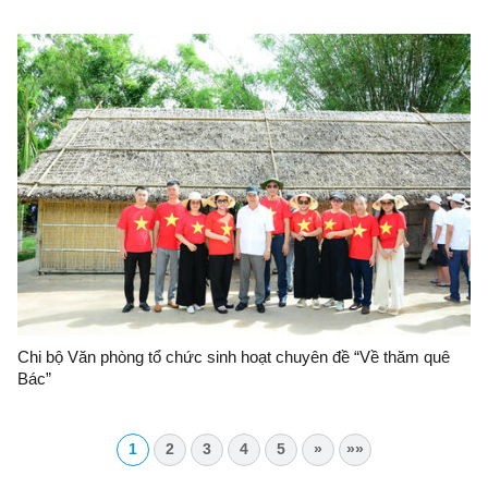
sản, thu nhập năm 2026
Chi bộ Văn phòng tổ chức sinh hoạt chuyên đề “Về thăm quê
Bác”
1
2
3
4
5
»
»»