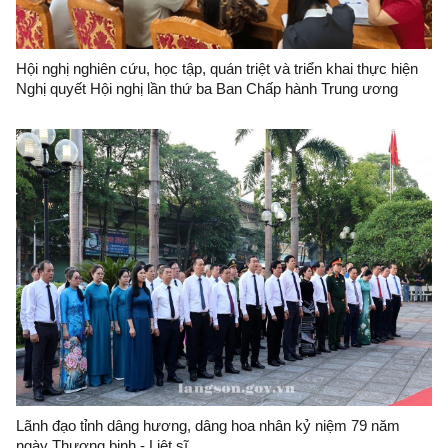
Hội nghị nghiên cứu, học tập, quán triệt và triển khai thực hiện
Nghị quyết Hội nghị lần thứ ba Ban Chấp hành Trung ương
Đảng khóa XIV tại Đảng bộ Ban Quản lý Khu kinh tế cửa khẩu
Đồng Đăng-Lạng Sơn
Lãnh đạo tỉnh dâng hương, dâng hoa nhân kỷ niệm 79 năm
ngày Thương binh - Liệt sĩ