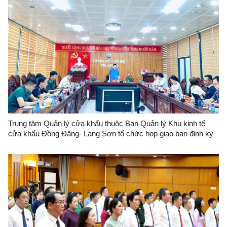
Trung tâm Quản lý cửa khẩu thuộc Ban Quản lý Khu kinh tế
cửa khẩu Đồng Đăng- Lạng Sơn tổ chức họp giao ban định kỳ
tháng 6/2026 tại cửa khẩu quốc tế Hữu Nghị