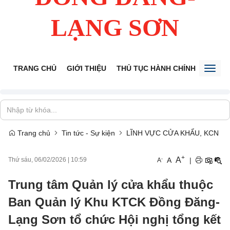
LẠNG SƠN
TRANG CHỦ
GIỚI THIỆU
THỦ TỤC HÀNH CHÍNH
TIẾP 
Toggl
naviga
Trang chủ
Tin tức - Sự kiện
LĨNH VỰC CỬA KHẨU, KCN
+
A
-
A
|
Thứ sáu, 06/02/2026
|
10:59
A
Trung tâm Quản lý cửa khẩu thuộc
Ban Quản lý Khu KTCK Đồng Đăng-
Lạng Sơn tổ chức Hội nghị tổng kết