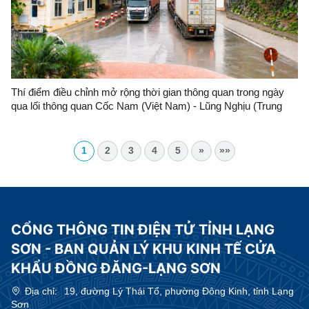
Thí điểm điều chỉnh mở rộng thời gian thông quan trong ngày
qua lối thông quan Cốc Nam (Việt Nam) - Lũng Nghịu (Trung
Quốc)
1
2
3
4
5
»
»»
CỔNG THÔNG TIN ĐIỆN TỬ TỈNH LẠNG
SƠN - BAN QUẢN LÝ KHU KINH TẾ CỬA
KHẨU ĐỒNG ĐĂNG-LẠNG SƠN
Địa chỉ:
19, đường Lý Thái Tổ, phường Đông Kinh, tỉnh Lạng
Sơn