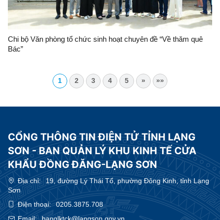
Chi bộ Văn phòng tổ chức sinh hoạt chuyên đề “Về thăm quê
Bác”
1
2
3
4
5
»
»»
CỔNG THÔNG TIN ĐIỆN TỬ TỈNH LẠNG
SƠN - BAN QUẢN LÝ KHU KINH TẾ CỬA
KHẨU ĐỒNG ĐĂNG-LẠNG SƠN
Địa chỉ:
19, đường Lý Thái Tổ, phường Đông Kinh, tỉnh Lạng
Sơn
Điện thoại:
0205.3875.708
Email:
banqlktck@langson.gov.vn