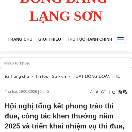
LẠNG SƠN
TRANG CHỦ
GIỚI THIỆU
THỦ TỤC HÀNH CHÍNH
TIẾP 
Toggl
naviga
Trang chủ
Tin tức - Sự kiện
HOẠT ĐỘNG ĐOÀN THỂ
+
A
-
A
|
Thứ hai, 19/01/2026
|
14:45
A
Hội nghị tổng kết phong trào thi
đua, công tác khen thưởng năm
2025 và triển khai nhiệm vụ thi đua,