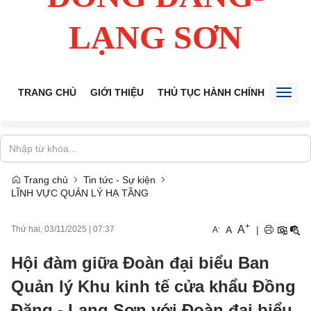
LẠNG SƠN
TRANG CHỦ
GIỚI THIỆU
THỦ TỤC HÀNH CHÍNH
TIẾP 
Toggl
naviga
Trang chủ
Tin tức - Sự kiện
LĨNH VỰC QUẢN LÝ HẠ TẦNG
+
A
-
A
|
Thứ hai, 03/11/2025
|
07:37
A
Hội đàm giữa Đoàn đại biểu Ban
Quản lý Khu kinh tế cửa khẩu Đồng
Đăng - Lạng Sơn với Đoàn đại biểu