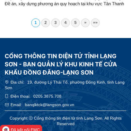
Đề án, xây dựng phương án quy hoạch tại khu vực Tân Thanh
(Việt Nam) – Pò Chài (Trung Quốc)
1
2
3
4
5
»
»»
CỔNG THÔNG TIN ĐIỆN TỬ TỈNH LẠNG
SƠN - BAN QUẢN LÝ KHU KINH TẾ CỬA
KHẨU ĐỒNG ĐĂNG-LẠNG SƠN
Địa chỉ:
19, đường Lý Thái Tổ, phường Đông Kinh, tỉnh Lạng
Sơn
Điện thoại:
0205.3875.708
Email:
banqlktck@langson.gov.vn
Copyright Ⓒ Cổng thông tin điện tử tỉnh Lạng Sơn. All Rights
Reserved
Đã kết nối EMC