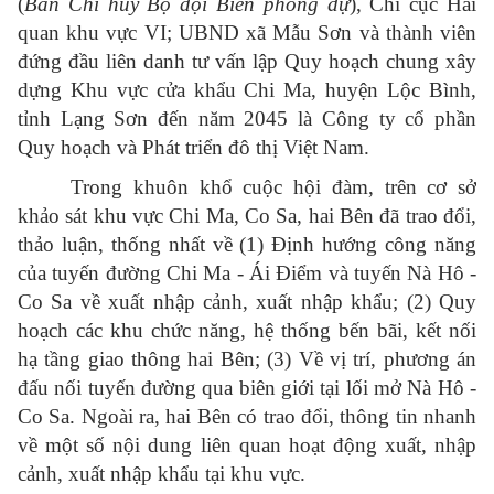
(
Ban Chỉ huy Bộ đội Biên phòng dự
), Chi cục Hải
quan khu vực VI; UBND xã Mẫu Sơn và thành viên
đứng đầu liên danh tư vấn lập Quy hoạch chung xây
dựng Khu vực cửa khẩu Chi Ma, huyện Lộc Bình,
tỉnh Lạng Sơn đến năm 2045 là Công ty cổ phần
Quy hoạch và Phát triển đô thị Việt Nam.
Trong khuôn khổ cuộc hội đàm, trên cơ sở
khảo sát khu vực Chi Ma, Co Sa, hai Bên đã trao đổi,
thảo luận, thống nhất về (1) Định hướng công năng
của tuyến đường Chi Ma - Ái Điểm và tuyến Nà Hô -
Co Sa về xuất nhập cảnh, xuất nhập khẩu; (2) Quy
hoạch các khu chức năng, hệ thống bến bãi, kết nối
hạ tầng giao thông hai Bên; (3) Về vị trí, phương án
đấu nối tuyến đường qua biên giới tại lối mở Nà Hô -
Co Sa. Ngoài ra, hai Bên có trao đổi, thông tin nhanh
về một số nội dung liên quan hoạt động xuất, nhập
cảnh, xuất nhập khẩu tại khu vực.