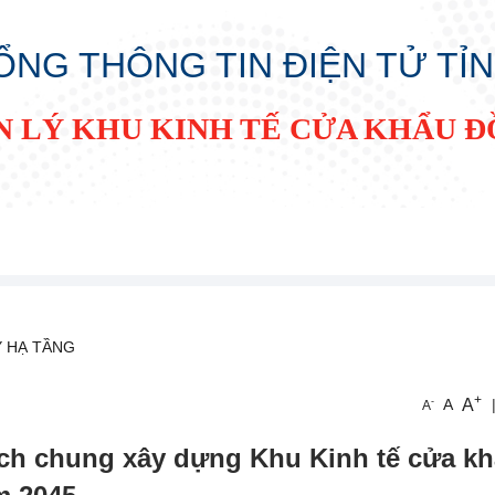
ỔNG THÔNG TIN ĐIỆN TỬ TỈ
N LÝ KHU KINH TẾ CỬA KHẨU 
Ý HẠ TẦNG
+
A
-
A
A
ch chung xây dựng Khu Kinh tế cửa k