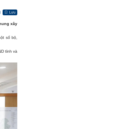
Lưu
chung xây
ột số bộ,
D tỉnh và