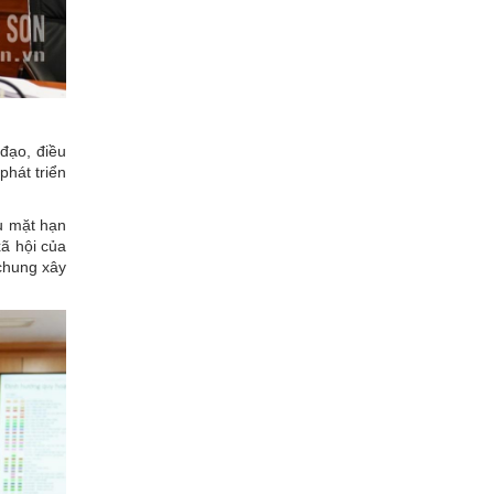
đạo, điều
phát triển
u mặt hạn
xã hội của
chung xây