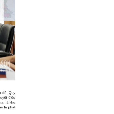
o đó, Quy
uyệt điều
a, là khu
ạo là phát