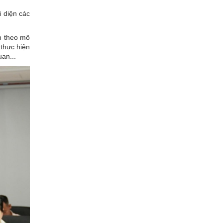
i diện các
h theo mô
 thực hiện
an...