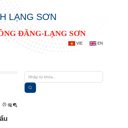
NH LẠNG SƠN
ĐỒNG ĐĂNG-LẠNG SƠN
VIE
EN
|
hẩu