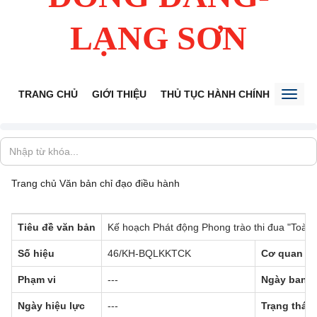
LẠNG SƠN
TRANG CHỦ
GIỚI THIỆU
THỦ TỤC HÀNH CHÍNH
TIẾP 
Toggl
naviga
Trang chủ
Văn bản chỉ đạo điều hành
Tiêu đề văn bản
Kế hoạch Phát động Phong trào thi đua "Toàn 
Số hiệu
46/KH-BQLKKTCK
Cơ quan b
Phạm vi
---
Ngày ban 
Ngày hiệu lực
---
Trạng thái