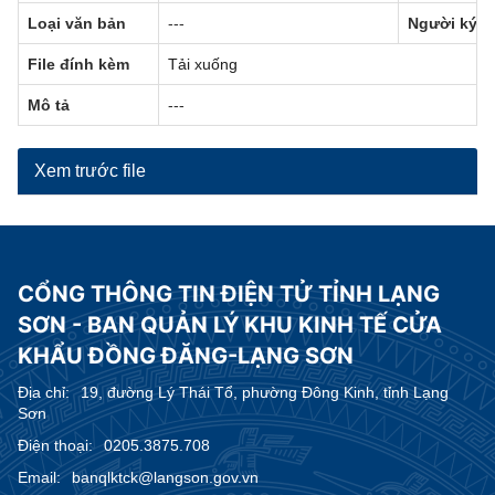
Loại văn bản
---
Người ký
File đính kèm
Tải xuống
Mô tả
---
Xem trước file
CỔNG THÔNG TIN ĐIỆN TỬ TỈNH LẠNG
SƠN - BAN QUẢN LÝ KHU KINH TẾ CỬA
KHẨU ĐỒNG ĐĂNG-LẠNG SƠN
Địa chỉ:
19, đường Lý Thái Tổ, phường Đông Kinh, tỉnh Lạng
Sơn
Điện thoại:
0205.3875.708
Email:
banqlktck@langson.gov.vn