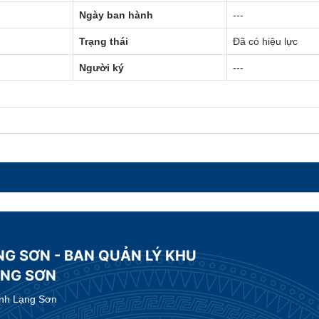
Ngày ban hành
---
Trạng thái
Đã có hiệu lực
Người ký
---
NG SƠN - BAN QUẢN LÝ KHU
ẠNG SƠN
ỉnh Lạng Sơn