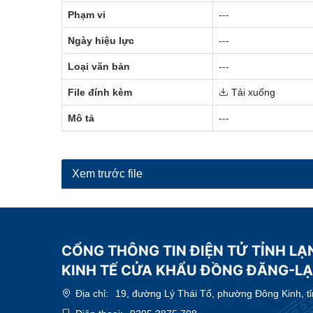
Phạm vi
---
Ngày hiệu lực
---
Loại văn bản
---
File đính kèm
Tải xuống
Mô tả
---
Xem trước file
CỔNG THÔNG TIN ĐIỆN TỬ TỈNH LẠ
KINH TẾ CỬA KHẨU ĐỒNG ĐĂNG-L
Địa chỉ:
19, đường Lý Thái Tổ, phường Đông Kinh, t