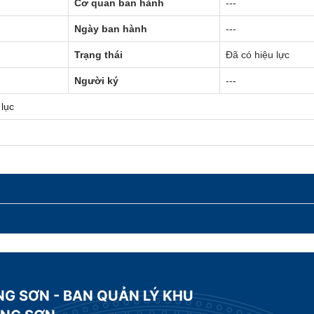
Cơ quan ban hành
---
Ngày ban hành
---
Trạng thái
Đã có hiệu lực
Người ký
---
lục
NG SƠN - BAN QUẢN LÝ KHU