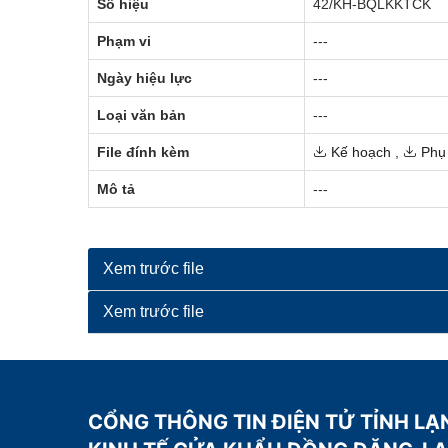
Số hiệu
42/KH-BQLKKTCK
Phạm vi
---
Ngày hiệu lực
---
Loại văn bản
---
File đính kèm
Kế hoạch
,
Phụ 
Mô tả
---
Xem trước file
Xem trước file
CỔNG THÔNG TIN ĐIỆN TỬ TỈNH LẠ