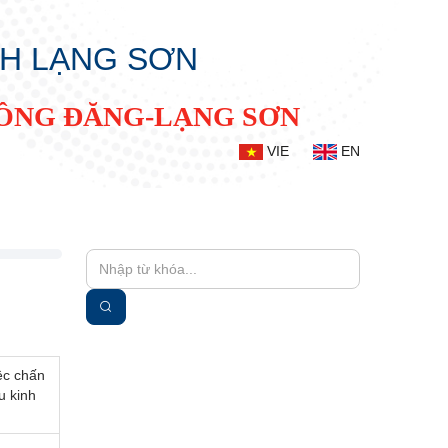
NH LẠNG SƠN
ĐỒNG ĐĂNG-LẠNG SƠN
VIE
EN
ệc chấn
u kinh