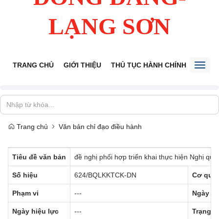
LẠNG SƠN
TRANG CHỦ
GIỚI THIỆU
THỦ TỤC HÀNH CHÍNH
TIẾP 
Toggl
naviga
Trang chủ
Văn bản chỉ đạo điều hành
Tiêu đề văn bản
đề nghị phối hợp triển khai thực hiện Nghị 
Số hiệu
624/BQLKKTCK-DN
Cơ qua
Phạm vi
---
Ngày b
Ngày hiệu lực
---
Trạng t