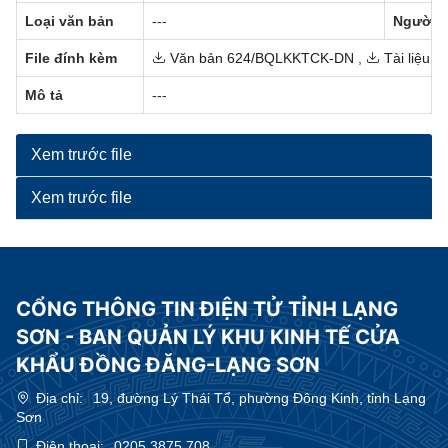
Loại văn bản
---
Người 
File đính kèm
Văn bản 624/BQLKKTCK-DN
,
Tài liệu k
Mô tả
---
Xem trước file
Xem trước file
CỔNG THÔNG TIN ĐIỆN TỬ TỈNH LẠNG
SƠN - BAN QUẢN LÝ KHU KINH TẾ CỬA
KHẨU ĐỒNG ĐĂNG-LẠNG SƠN
Địa chỉ:
19, đường Lý Thái Tổ, phường Đông Kinh, tỉnh Lạng
Sơn
Điện thoại:
0205.3875.708