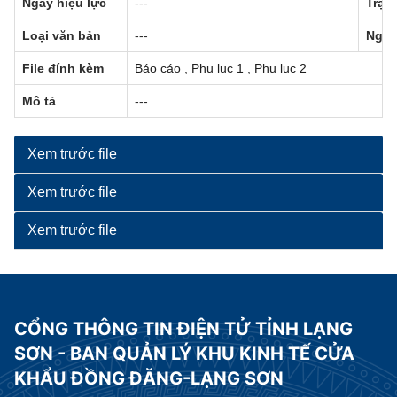
Ngày hiệu lực
---
Trạng
Loại văn bản
---
Ngườ
File đính kèm
Báo cáo
,
Phụ lục 1
,
Phụ lục 2
Mô tả
---
Xem trước file
Xem trước file
Xem trước file
CỔNG THÔNG TIN ĐIỆN TỬ TỈNH LẠNG
SƠN - BAN QUẢN LÝ KHU KINH TẾ CỬA
KHẨU ĐỒNG ĐĂNG-LẠNG SƠN