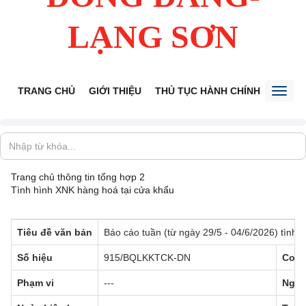
LẠNG SƠN
TRANG CHỦ
GIỚI THIỆU
THỦ TỤC HÀNH CHÍNH
TIẾP 
Toggl
naviga
Trang chủ
thông tin tổng hợp 2
Tình hình XNK hàng hoá tại cửa khẩu
Tiêu đề văn bản
Báo cáo tuần (từ ngày 29/5 - 04/6/2026) tình 
Số hiệu
915/BQLKKTCK-DN
Cơ q
Phạm vi
---
Ngày