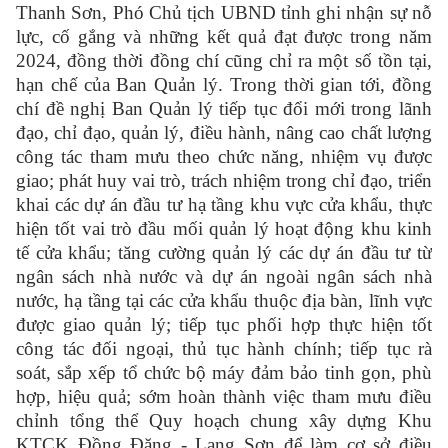
Thanh Sơn, Phó Chủ tịch UBND tỉnh ghi nhận sự nỗ
lực, cố gắng và những kết quả đạt được trong năm
2024, đồng thời đồng chí cũng chỉ ra một số tồn tại,
hạn chế của Ban Quản lý. Trong thời gian
tới, đồng
chí đề nghị Ban Quản lý tiếp tục đổi mới trong lãnh
đạo, chỉ đạo, quản lý, điều hành, nâng cao chất lượng
công tác tham mưu theo chức năng, nhiệm vụ được
giao; phát huy vai trò, trách nhiệm trong chỉ đạo, triển
khai các dự án đầu tư hạ tầng khu vực cửa khẩu, thực
hiện tốt vai trò đầu mối quản lý hoạt động khu kinh
tế cửa khẩu; tăng cường quản lý các dự án đầu tư từ
ngân sách nhà nước và dự án ngoài ngân sách nhà
nước, hạ tầng tại các cửa khẩu thuộc địa bàn, lĩnh vực
được giao quản lý; tiếp tục phối hợp thực hiện tốt
công tác đối ngoại, thủ tục hành chính; tiếp tục rà
soát, sắp xếp tổ chức bộ máy đảm bảo tinh gọn, phù
hợp, hiệu quả; sớm hoàn thành việc tham mưu điều
chỉnh tổng thể Quy hoạch chung xây dựng Khu
KTCK Đồng Đăng - Lạng Sơn để làm cơ sở điều