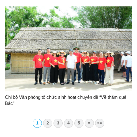
sản, thu nhập năm 2026
Chi bộ Văn phòng tổ chức sinh hoạt chuyên đề “Về thăm quê
Bác”
1
2
3
4
5
»
»»