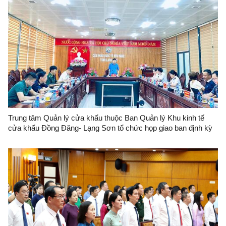
Trung tâm Quản lý cửa khẩu thuộc Ban Quản lý Khu kinh tế
cửa khẩu Đồng Đăng- Lạng Sơn tổ chức họp giao ban định kỳ
tháng 6/2026 tại cửa khẩu quốc tế Hữu Nghị