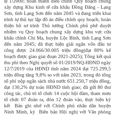
lệ 1/2000; hoàn thành điều chỉnh Quy hoạch chung
xây dựng Khu kinh tế cửa khẩu Đồng Đăng - Lạng
Sơn, tỉnh Lạng Sơn đến năm 2045 và đang triển khai
trình tự thủ tục lập đồ án điều chỉnh quy hoạch; hoàn
thiện hồ sơ trình Thủ tướng Chính phủ phê duyệt
nhiệm vụ Quy hoạch chung xây dựng khu vực cửa
khẩu chính Chi Ma, huyện Lộc Bình, tỉnh Lạng Sơn
đến năm 2045; đã thực hiện giải ngân vốn đầu tư
công được 24.066/30.005 triệu đồng(đạt 80% kế
hoạch được giao giai đoạn 2021-2025); Tổng kết quả
thu phí theo Nghị quyết số 01/2019/NQ-HĐND ngày
12/7/2019 của HĐND tỉnh năm 2024 đạt 725.299,5
triệu đồng tăng 9,8% so với năm 2023, trong đó tổng
số phí nộp ngân sách nhà nước 651.250,7 triệu đồng,
đạt 130,2% dự toán HĐND tỉnh giao; đã gửi 80 thư
công tác, chủ trì tổ chức 14 cuộc hội đàm, tham mưu
tổ chức 07 đoàn ra, đón 12 đoàn vào, thực hiện ký
kết Bản ghi nhớ với Chính phủ nhân dân huyện
Ninh Minh, ký Biên bản Hội nghị với Văn phòng