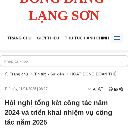
LẠNG SƠN
TRANG CHỦ
GIỚI THIỆU
THỦ TỤC HÀNH CHÍNH
TIẾP 
Toggl
naviga
Trang chủ
Tin tức - Sự kiện
HOẠT ĐỘNG ĐOÀN THỂ
+
A
-
A
|
Thứ bảy, 11/01/2025
|
08:17
A
Hội nghị tổng kết công tác năm
2024 và triển khai nhiệm vụ công
tác năm 2025