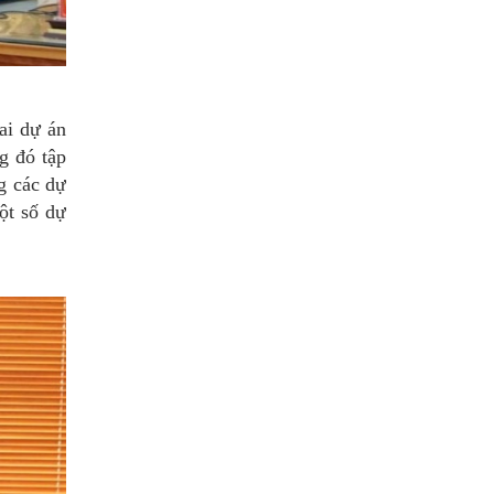
ai dự án
g đó tập
g các dự
ột số dự