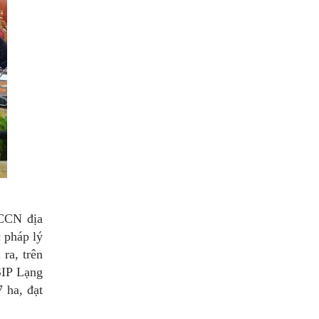
 CCN địa
 pháp lý
ra, trên
SIP Lạng
 ha, đạt