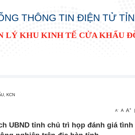
ỔNG THÔNG TIN ĐIỆN TỬ TỈ
N LÝ KHU KINH TẾ CỬA KHẨU 
ẨU, KCN
+
A
-
A
A
ch UBND tỉnh chủ trì họp đánh giá tình