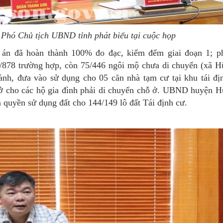
Phó Chủ tịch UBND tỉnh phát biểu tại cuộc họp
ự án đã hoàn thành 100% đo đạc, kiểm đếm giai đoạn 1; p
g/878 trường hợp, còn 75/446 ngôi mộ chưa di chuyển (xã 
nh, đưa vào sử dụng cho 05 căn nhà tạm cư tại khu tái đị
à ở cho các hộ gia đình phải di chuyển chỗ ở. UBND huyện 
n quyền sử dụng đất cho 144/149 lô đất Tái định cư.