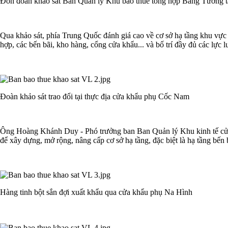
Đón đoàn kháo sát Ban Quản lý Khu bảo thuế tổng hợp Bằng Tường 
Qua khảo sát, phía Trung Quốc đánh giá cao về cơ sở hạ tầng khu vực
hợp, các bến bãi, kho hàng, cổng cửa khẩu... và bố trí đầy đủ các l
Đoàn khảo sát trao đổi tại thực địa cửa khẩu phụ Cốc Nam
Ông Hoàng Khánh Duy - Phó trưởng ban Ban Quản lý Khu kinh tế cửa 
để xây dựng, mở rộng, nâng cấp cơ sở hạ tầng, đặc biệt là hạ tầng bến
Hàng tinh bột sắn đợi xuất khẩu qua cửa khẩu phụ Na Hình