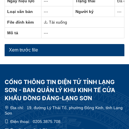
Ngày hiệu lực
---
Trạng thái
Đã có 
Loại văn bản
---
Người ký
---
File đính kèm
Tải xuống
Mô tả
---
Xem trước file
CỔNG THÔNG TIN ĐIỆN TỬ TỈNH LẠNG
SƠN - BAN QUẢN LÝ KHU KINH TẾ CỬA
KHẨU ĐỒNG ĐĂNG-LẠNG SƠN
Địa chỉ:
19, đường Lý Thái Tổ, phường Đông Kinh, tỉnh Lạng
Sơn
Điện thoại:
0205.3875.708