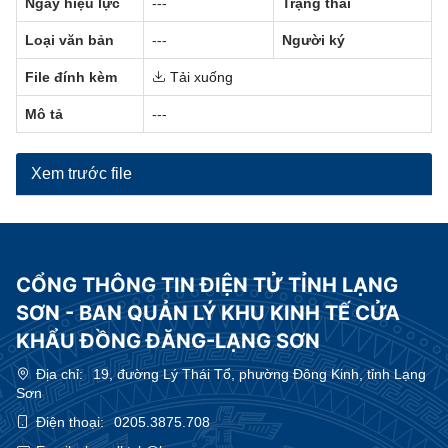
Ngày hiệu lực
---
Trạng thái
Loại văn bản
---
Người ký
File đính kèm
Tải xuống
Mô tả
---
Xem trước file
CỔNG THÔNG TIN ĐIỆN TỬ TỈNH LẠNG
SƠN - BAN QUẢN LÝ KHU KINH TẾ CỬA
KHẨU ĐỒNG ĐĂNG-LẠNG SƠN
Địa chỉ:
19, đường Lý Thái Tổ, phường Đông Kinh, tỉnh Lạng
Sơn
Điện thoại:
0205.3875.708