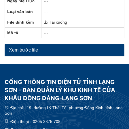
Ngày hiệu lực
---
Loại văn bản
---
File đính kèm
Tải xuống
Mô tả
---
Xem trước file
CỔNG THÔNG TIN ĐIỆN TỬ TỈNH LẠNG
SƠN - BAN QUẢN LÝ KHU KINH TẾ CỬA
KHẨU ĐỒNG ĐĂNG-LẠNG SƠN
Địa chỉ:
19, đường Lý Thái Tổ, phường Đông Kinh, tỉnh Lạng
Sơn
Điện thoại:
0205.3875.708