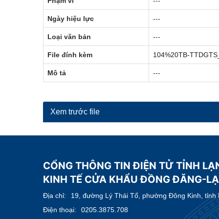
Phạm vi
---
Ngày hiệu lực
---
Loại văn bản
---
File đính kèm
104%20TB-TTDGTS
Mô tả
---
Xem trước file
CỔNG THÔNG TIN ĐIỆN TỬ TỈNH LẠ
KINH TẾ CỬA KHẨU ĐỒNG ĐĂNG-L
Địa chỉ:
19, đường Lý Thái Tổ, phường Đông Kinh, tỉnh
Điện thoại:
0205.3875.708