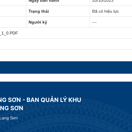
Ngày ban hành
20/10/2023
Trạng thái
Đã có hiệu lực
Người ký
---
_1_0.PDF
NG SƠN - BAN QUẢN LÝ KHU
ẠNG SƠN
 Lạng Sơn