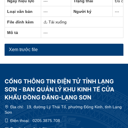
Ngày hiệu lực
---
Trạng thái
Đã có h
Loại văn bản
---
Người ký
---
File đính kèm
Tải xuống
Mô tả
---
Xem trước file
CỔNG THÔNG TIN ĐIỆN TỬ TỈNH LẠNG
SƠN - BAN QUẢN LÝ KHU KINH TẾ CỬA
KHẨU ĐỒNG ĐĂNG-LẠNG SƠN
Địa chỉ:
19, đường Lý Thái Tổ, phường Đông Kinh, tỉnh Lạng
Sơn
Điện thoại:
0205.3875.708