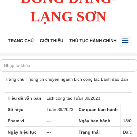
LẠNG SƠN
TRANG CHỦ
GIỚI THIỆU
THỦ TỤC HÀNH CHÍNH
TIẾP 
Toggl
naviga
Trang chủ
Thông tin chuyên ngành
Lịch công tác Lãnh đạo Ban
Tiêu đề văn bản
Lịch công tác Tuần 39/2023
Số hiệu
Tuần 39/2023
Cơ quan ban hành
---
Phạm vi
---
Ngày ban hành
18/09/
Ngày hiệu lực
---
Trạng thái
Đã có h