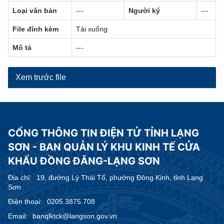
Loại văn bản
---
Người ký
---
File đính kèm
Tải xuống
Mô tả
---
Xem trước file
CỔNG THÔNG TIN ĐIỆN TỬ TỈNH LẠNG
SƠN - BAN QUẢN LÝ KHU KINH TẾ CỬA
KHẨU ĐỒNG ĐĂNG-LẠNG SƠN
Địa chỉ:
19, đường Lý Thái Tổ, phường Đông Kinh, tỉnh Lạng
Sơn
Điện thoại:
0205.3875.708
Email:
banqlktck@langson.gov.vn