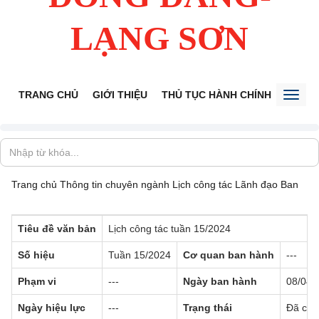
LẠNG SƠN
TRANG CHỦ
GIỚI THIỆU
THỦ TỤC HÀNH CHÍNH
TIẾP 
Toggl
naviga
Trang chủ
Thông tin chuyên ngành
Lịch công tác Lãnh đạo Ban
Tiêu đề văn bản
Lịch công tác tuần 15/2024
Số hiệu
Tuần 15/2024
Cơ quan ban hành
---
Phạm vi
---
Ngày ban hành
08/04/
Ngày hiệu lực
---
Trạng thái
Đã có h