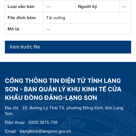
Loại văn bản
---
Người ký
---
File đính kèm
Tải xuống
Mô tả
---
Xem trước file
CỔNG THÔNG TIN ĐIỆN TỬ TỈNH LẠNG
SƠN - BAN QUẢN LÝ KHU KINH TẾ CỬA
KHẨU ĐỒNG ĐĂNG-LẠNG SƠN
Địa chỉ:
19, đường Lý Thái Tổ, phường Đông Kinh, tỉnh Lạng
Sơn
Điện thoại:
0205.3875.708
Email:
banqlktck@langson.gov.vn