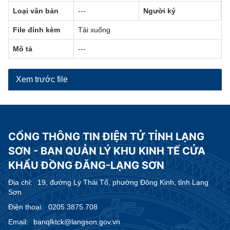
Loại văn bản
---
Người ký
-
File đính kèm
Tải xuống
Mô tả
---
Xem trước file
CỔNG THÔNG TIN ĐIỆN TỬ TỈNH LẠNG
SƠN - BAN QUẢN LÝ KHU KINH TẾ CỬA
KHẨU ĐỒNG ĐĂNG-LẠNG SƠN
Địa chỉ:
19, đường Lý Thái Tổ, phường Đông Kinh, tỉnh Lạng
Sơn
Điện thoại:
0205.3875.708
Email:
banqlktck@langson.gov.vn