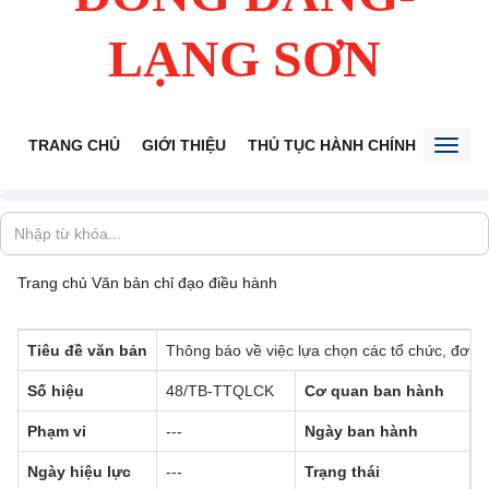
LẠNG SƠN
TRANG CHỦ
GIỚI THIỆU
THỦ TỤC HÀNH CHÍNH
TIẾP 
Toggl
naviga
Trang chủ
Văn bản chỉ đạo điều hành
Tiêu đề văn bản
Thông báo về việc lựa chọn các tổ chức, đơn v
Số hiệu
48/TB-TTQLCK
Cơ quan ban hành
-
Phạm vi
---
Ngày ban hành
-
Ngày hiệu lực
---
Trạng thái
Đ