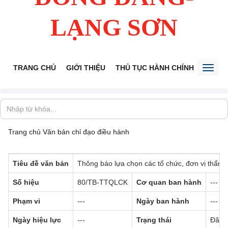
LẠNG SƠN
TRANG CHỦ
GIỚI THIỆU
THỦ TỤC HÀNH CHÍNH
TIẾP 
Toggl
naviga
Trang chủ
Văn bản chỉ đạo điều hành
Tiêu đề văn bản
Thông báo lựa chọn các tổ chức, đơn vị thẩm đ
Số hiệu
80/TB-TTQLCK
Cơ quan ban hành
---
Phạm vi
---
Ngày ban hành
---
Ngày hiệu lực
---
Trạng thái
Đã có