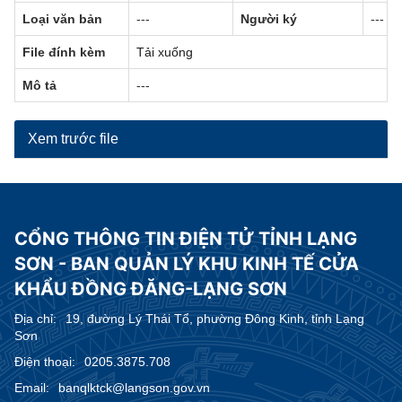
Loại văn bản
---
Người ký
---
File đính kèm
Tải xuống
Mô tả
---
Xem trước file
CỔNG THÔNG TIN ĐIỆN TỬ TỈNH LẠNG
SƠN - BAN QUẢN LÝ KHU KINH TẾ CỬA
KHẨU ĐỒNG ĐĂNG-LẠNG SƠN
Địa chỉ:
19, đường Lý Thái Tổ, phường Đông Kinh, tỉnh Lạng
Sơn
Điện thoại:
0205.3875.708
Email:
banqlktck@langson.gov.vn