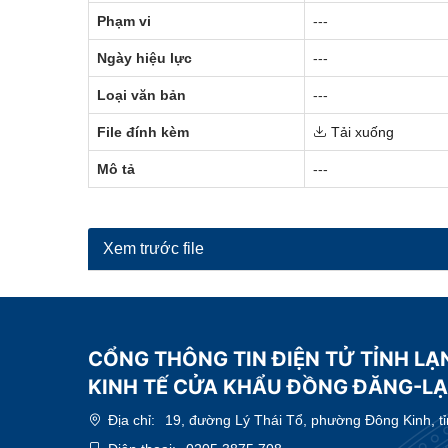
Phạm vi
---
Ngày hiệu lực
---
Loại văn bản
---
File đính kèm
Tải xuống
Mô tả
---
Xem trước file
CỔNG THÔNG TIN ĐIỆN TỬ TỈNH LẠ
KINH TẾ CỬA KHẨU ĐỒNG ĐĂNG-L
Địa chỉ:
19, đường Lý Thái Tổ, phường Đông Kinh, t