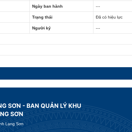
Ngày ban hành
---
Trạng thái
Đã có hiệu lực
Người ký
---
NG SƠN - BAN QUẢN LÝ KHU
ẠNG SƠN
ỉnh Lạng Sơn