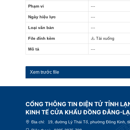
Phạm vi
---
Ngày hiệu lực
---
Loại văn bản
---
File đính kèm
Tải xuống
Mô tả
---
Xem trước file
CỔNG THÔNG TIN ĐIỆN TỬ TỈNH LẠ
KINH TẾ CỬA KHẨU ĐỒNG ĐĂNG-L
Địa chỉ:
19, đường Lý Thái Tổ, phường Đông Kinh, t