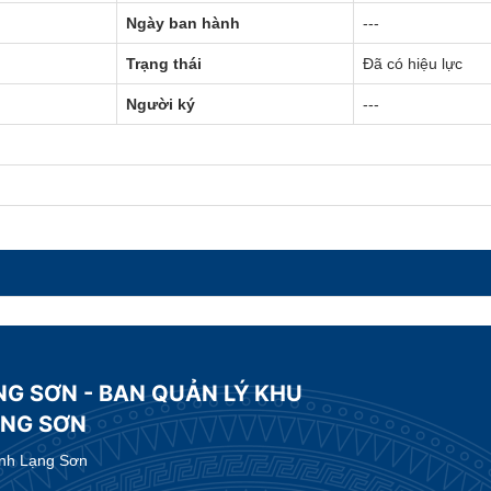
Ngày ban hành
---
Trạng thái
Đã có hiệu lực
Người ký
---
NG SƠN - BAN QUẢN LÝ KHU
ẠNG SƠN
ỉnh Lạng Sơn