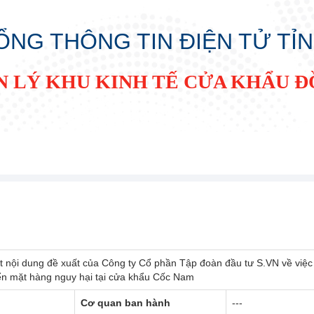
ỔNG THÔNG TIN ĐIỆN TỬ TỈ
N LÝ KHU KINH TẾ CỬA KHẨU 
 nội dung đề xuất của Công ty Cổ phần Tập đoàn đầu tư S.VN về việc
ển mặt hàng nguy hại tại cửa khẩu Cốc Nam
Cơ quan ban hành
---