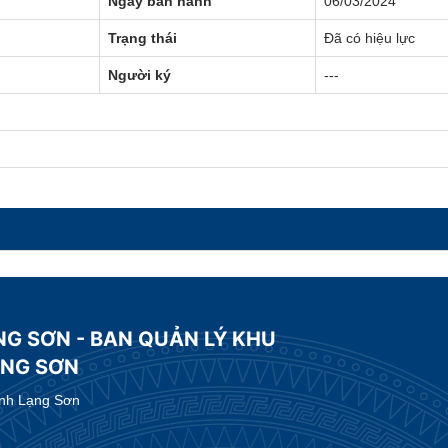
Ngày ban hành
06/03/2024
Trạng thái
Đã có hiệu lực
Người ký
---
NG SƠN - BAN QUẢN LÝ KHU
ẠNG SƠN
ỉnh Lạng Sơn