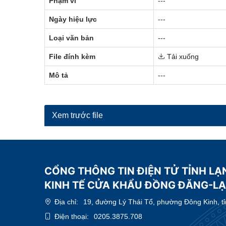
Phạm vi
---
Ngày hiệu lực
---
Loại văn bản
---
File đính kèm
Tải xuống
Mô tả
---
Xem trước file
CỔNG THÔNG TIN ĐIỆN TỬ TỈNH LẠ
KINH TẾ CỬA KHẨU ĐỒNG ĐĂNG-L
Địa chỉ:
19, đường Lý Thái Tổ, phường Đông Kinh, t
Điện thoại:
0205.3875.708