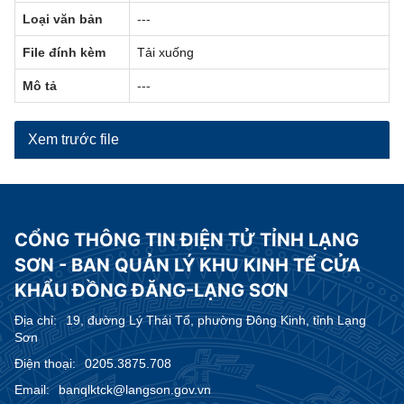
Loại văn bản
---
File đính kèm
Tải xuống
Mô tả
---
Xem trước file
CỔNG THÔNG TIN ĐIỆN TỬ TỈNH LẠNG
SƠN - BAN QUẢN LÝ KHU KINH TẾ CỬA
KHẨU ĐỒNG ĐĂNG-LẠNG SƠN
Địa chỉ:
19, đường Lý Thái Tổ, phường Đông Kinh, tỉnh Lạng
Sơn
Điện thoại:
0205.3875.708
Email:
banqlktck@langson.gov.vn