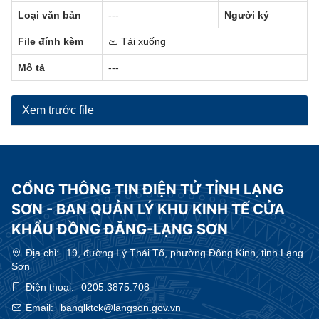
Loại văn bản
---
Người ký
File đính kèm
Tải xuống
Mô tả
---
Xem trước file
CỔNG THÔNG TIN ĐIỆN TỬ TỈNH LẠNG
SƠN - BAN QUẢN LÝ KHU KINH TẾ CỬA
KHẨU ĐỒNG ĐĂNG-LẠNG SƠN
Địa chỉ:
19, đường Lý Thái Tổ, phường Đông Kinh, tỉnh Lạng
Sơn
Điện thoại:
0205.3875.708
Email:
banqlktck@langson.gov.vn