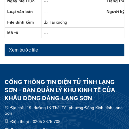
Ngày hiệu lực
---
Trạng thái
Loại văn bản
---
Người ký
File đính kèm
Tải xuống
Mô tả
---
Xem trước file
CỔNG THÔNG TIN ĐIỆN TỬ TỈNH LẠNG
SƠN - BAN QUẢN LÝ KHU KINH TẾ CỬA
KHẨU ĐỒNG ĐĂNG-LẠNG SƠN
Địa chỉ:
19, đường Lý Thái Tổ, phường Đông Kinh, tỉnh Lạng
Sơn
Điện thoại:
0205.3875.708