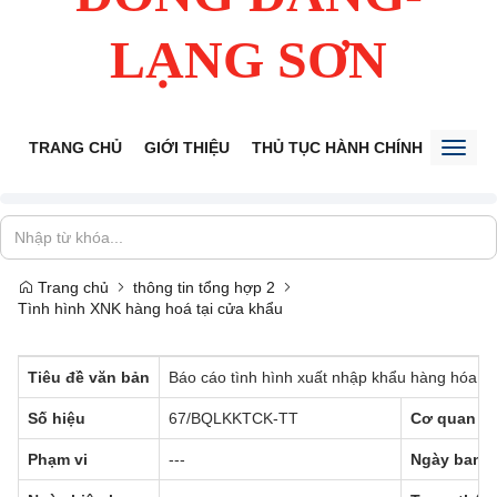
LẠNG SƠN
TRANG CHỦ
GIỚI THIỆU
THỦ TỤC HÀNH CHÍNH
TIẾP 
Toggl
naviga
Trang chủ
thông tin tổng hợp 2
Tình hình XNK hàng hoá tại cửa khẩu
Tiêu đề văn bản
Báo cáo tình hình xuất nhập khẩu hàng hóa qu
Số hiệu
67/BQLKKTCK-TT
Cơ quan b
Phạm vi
---
Ngày ban 