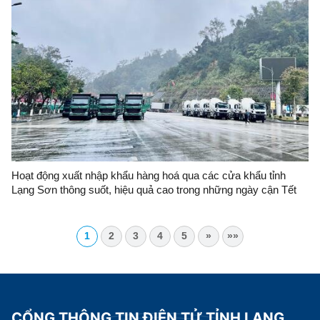
Hoạt động xuất nhập khẩu hàng hoá qua các cửa khẩu tỉnh
Lạng Sơn thông suốt, hiệu quả cao trong những ngày cận Tết
Nguyên đán Bính Ngọ năm 2026
1
2
3
4
5
»
»»
CỔNG THÔNG TIN ĐIỆN TỬ TỈNH LẠNG