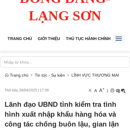
LẠNG SƠN
TRANG CHỦ
GIỚI THIỆU
THỦ TỤC HÀNH CHÍNH
TIẾP 
Toggl
naviga
Trang chủ
Tin tức - Sự kiện
LĨNH VỰC THƯƠNG MẠI
+
A
-
A
|
Thứ bảy, 26/04/2025
|
17:39
A
Lãnh đạo UBND tỉnh kiểm tra tình
hình xuất nhập khẩu hàng hóa và
công tác chống buôn lậu, gian lận