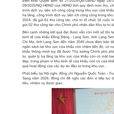
triển khai Quyết định số 27/2025/QĐ-UBND ngày 24/3
09/2025/NQ-HĐND của HĐND tỉnh quy định mức thu, chế đ
trình dịch vụ, tiện ích công cộng trong khu vực cửa khẩ
hạ tầng, công trình dịch vụ, tiện ích công cộng trong kh
2024; đã gửi 61 thư công tác, chủ trì tổ chức 16 cuộ
gửi 02 thư công tác cho Chính phủ nhân dân Khu tự trị
Bên cạnh những kết quả đạt được vẫn còn mốt số tồn tạ
kinh tế cửa khẩu Đồng Đăng - Lạng Sơn, tỉnh Lạng S
Chi Ma, tỉnh Lạng Sơn đến năm 2045 chưa đảm bảo tiế
ngân sách tại khu vực cửa khẩu còn chậm tiến độ, có vư
khẩu thông minh tuy đã được Thủ tướng Chính phủ phê 
tư, quản lý hạ tầng tại khu vực cửa khẩu còn có mặt h
đẹp; trong phạm vi khu kinh tế cửa khẩu còn có cửa k
quả hoạt động của các dự án đầu tư trong khu vực...
Phát biểu tại Hội nghị, đồng chí Nguyễn Quốc Toàn - Tr
Sang năm 2026, đồng chí đề nghị các đơn vị tiếp tục tă
tiêu, nhiệm vụ được giao.