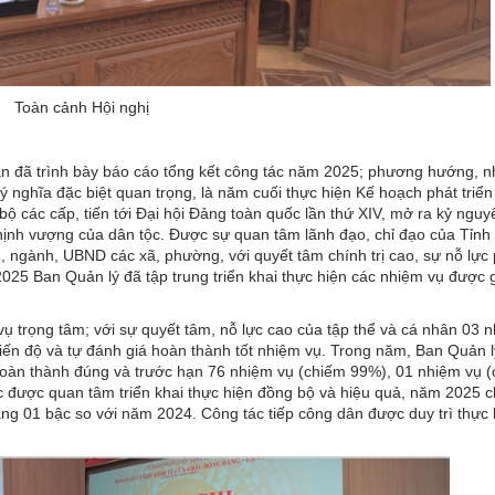
Toàn cảnh Hội nghị
n đã trình bày báo cáo tổng kết công tác năm 2025; phương hướng, n
ghĩa đặc biệt quan trọng, là năm cuối thực hiện Kế hoạch phát triển 
ộ các cấp, tiến tới Đại hội Đảng toàn quốc lần thứ XIV, mở ra kỷ nguy
hịnh vượng của dân tộc. Được sự quan tâm lãnh đạo, chỉ đạo của Tỉnh 
 ngành, UBND các xã, phường, với quyết tâm chính trị cao, sự nỗ lực
025 Ban Quản lý đã tập trung triển khai thực hiện các nhiệm vụ được 
 trọng tâm; với sự quyết tâm, nỗ lực cao của tập thể và cá nhân 03 
tiến độ và tự đánh giá hoàn thành tốt nhiệm vụ. Trong năm, Ban Quản 
hoàn thành đúng và trước hạn 76 nhiệm vụ (chiếm 99%), 01 nhiệm vụ 
c được quan tâm triển khai thực hiện đồng bộ và hiệu quả, năm 2025 ch
ng 01 bậc so với năm 2024. Công tác tiếp công dân được duy trì thực 