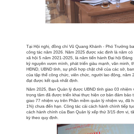
Tại Hội nghị, đồng chí Vũ Quang Khánh - Phó Trưởng ba
công tác năm 2026. Năm 2025 được xác định là năm có ý n
xã hội 5 năm 2021-2025, là năm tiến hành Đại hội Đảng b
kỷ nguyên vươn mình, phát triển giàu mạnh, văn minh, t
HĐND, UBND tỉnh, sự phối hợp chặt chẽ của các sở, ban,
của tập thể công chức, viên chức, người lao động, năm 2
đạt được kết quả nhất định.
Năm 2025, Ban Quản lý được UBND tỉnh giao 03 nhiệm vụ
trọng tâm đã được triển khai thực hiện cơ bản đảm bảo 
giao 77 nhiệm vụ trên Phần mềm quản lý nhiệm vụ, đã 
1%) chưa đến hạn. Công tác cải cách hành chính tiếp tụ
cách hành chính của Ban Quản lý xếp thứ 3/15 đơn vị, tă
kỳ theo quy định.