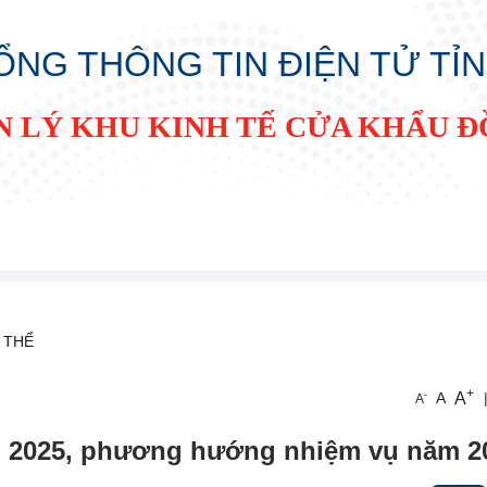
ỔNG THÔNG TIN ĐIỆN TỬ TỈ
N LÝ KHU KINH TẾ CỬA KHẨU 
 THỂ
+
A
-
A
A
ăm 2025, phương hướng nhiệm vụ năm 2