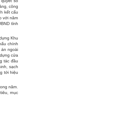
 quyết số
ầng, công
nh kết cấu
so với năm
UBND tỉnh
 dựng Khu
hẩu chính
 án ngoài
y dựng cửa
g tác đầu
inh, sạch
 tới hiệu
trong năm.
 tiêu, mục