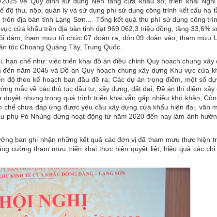
/2025 về Quy định sử dụng Nền tảng cửa khẩu số; triển khai Nghị
ộ thu, nộp, quản lý và sử dụng phí sử dụng công trình kết cấu hạ t
u trên địa bàn tỉnh Lạng Sơn... Tổng kết quả thu phí sử dụng công trì
u vực cửa khẩu trên địa bàn tỉnh đạt 969.062,3 triệu đồng, tăng 33,6% 
c hội đàm, tham mưu tổ chức 07 đoàn ra, đón 09 đoàn vào; tham mưu 
 dân tộc Choang Quảng Tây, Trung Quốc.
i, hạn chế như: việc triển khai đồ án điều chỉnh Quy hoạch chung xây
ơn đến năm 2045 và Đồ án Quy hoạch chung xây dựng Khu vực cửa k
n độ theo kế hoạch ban đầu đề ra; Các dự án trọng điểm, một số dự
ớng mắc về các thủ tục đầu tư, xây dựng, đất đai; Đề án thí điểm xâ
duyệt nhưng trong quá trình triển khai vẫn gặp nhiều khó khăn; Côn
ạn chế chưa đáp ứng được yêu cầu xây dựng cửa khẩu hiện đại, văn m
hẩu phụ Pò Nhùng dừng hoạt động từ năm 2020 đến nay làm ảnh hưởng
ưởng ban ghi nhận những kết quả các đơn vị đã tham mưu thực hiện 
ng cường tham mưu triển khai thực hiện quyết liệt, hiệu quả các chỉ