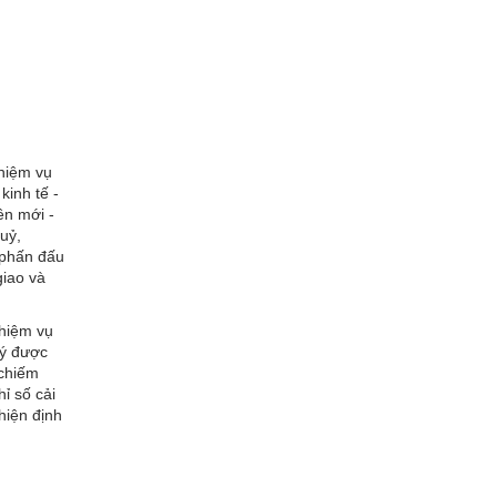
hiệm vụ
kinh tế -
ên mới -
uỷ,
 phấn đấu
giao và
nhiệm vụ
lý được
(chiếm
ỉ số cải
hiện định