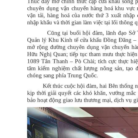
Thúc đẩy mở chính thức cặp cửa khẩu song 
chuyên dụng vận chuyển hàng hoá khu vực 
vận tải, hàng hoá của nước thứ 3 xuất nhập 
nhập khẩu và thời gian làm việc tại lối thôn
Cũng tại buổi hội đàm, lãnh đạo Sở Thư
Quản lý Khu Kinh tế cửa khẩu Đồng Đăng – L
mở rộng đường chuyên dụng vận chuyển hàn
Hữu Nghị Quan; tiếp tục tham mưu thực hiện
1089 Tân Thanh – Pò Chài; tích cực thực hi
tâm kiểm nghiệm chất lượng nông sản, tạo đ
chóng sang phía Trung Quốc.
Kết thúc cuộc hội đàm, hai Bên thống nhất s
kịp thời giải quyết các khó khăn, vướng mắc 
bảo hoạt động giao lưu thương mại, dịch vụ gi