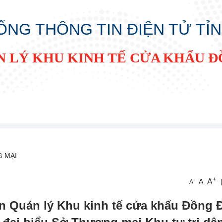
ỔNG THÔNG TIN ĐIỆN TỬ TỈ
N LÝ KHU KINH TẾ CỬA KHẨU 
 MẠI
+
A
-
A
A
n Quản lý Khu kinh tế cửa khẩu Đồng 