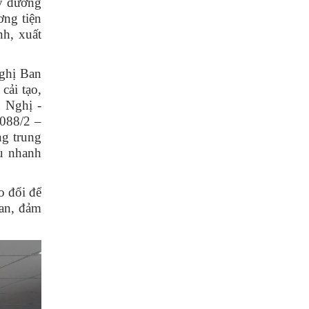
y đường
ng tiện
nh, xuất
ghị Ban
cải tạo,
 Nghị -
1088/2 –
ng trung
ẩu nhanh
o đổi để
uan, đảm