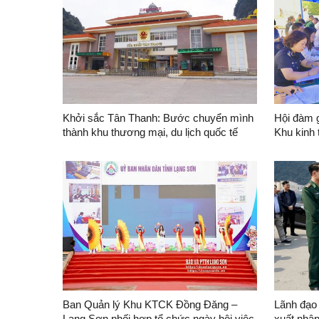
Khởi sắc Tân Thanh: Bước chuyển mình
Hội đàm 
thành khu thương mại, du lịch quốc tế
Khu kinh
hiện đại
Sơn (Việ
phủ nhân
Quốc)
Ban Quản lý Khu KTCK Đồng Đăng –
Lãnh đạo 
Lạng Sơn phối hợp tổ chức ngày hội việc
xuất nhập