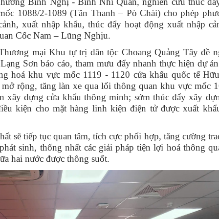
phương Bình Nghị - Bình Nhi Quan, nghiên cứu thúc đẩ
mốc 1088/2-1089 (Tân Thanh – Pò Chài) cho phép phươ
cảnh, xuất nhập khẩu, thúc đẩy hoạt động xuất nhập cả
g quan Cốc Nam – Lũng Nghịu.
ơng mại Khu tự trị dân tộc Choang Quảng Tây đề n
ạng Sơn báo cáo, tham mưu đẩy nhanh thực hiện dự án 
g hoá khu vực mốc 1119 - 1120 cửa khẩu quốc tế Hữu
 mở rộng, tăng làn xe qua lối thông quan khu vực mốc 
ện xây dựng cửa khẩu thông minh; sớm thúc đẩy xây dự
iều kiện cho mặt hàng linh kiện điện tử được xuất kh
ẽ tiếp tục quan tâm, tích cực phối hợp, tăng cường tra
phát sinh, thống nhất các giải pháp tiện lợi hoá thông q
ữa hai nước được thông suốt.