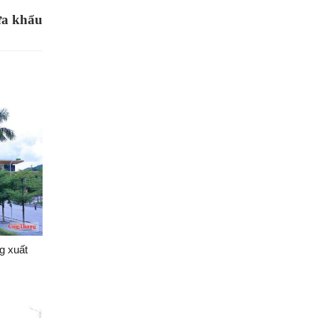
ửa khẩu
g xuất