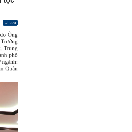
n tộc
Lưu
 do Ông
 Trưởng
, Trung
ành phố
ở ngành:
an Quản