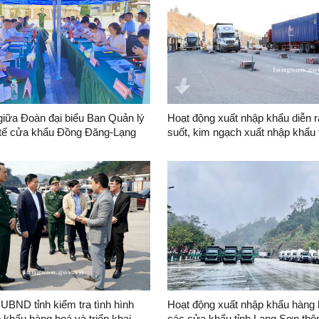
giữa Đoàn đại biểu Ban Quản lý
Hoạt động xuất nhập khẩu diễn r
 tế cửa khẩu Đồng Đăng-Lạng
suốt, kim ngạch xuất nhập khẩu 
t Nam) và Đoàn đại biểu Chính
so với cùng kỳ
 dân thị Bằng Tường (Trung
UBND tỉnh kiểm tra tình hình
Hoạt động xuất nhập khẩu hàng 
 khẩu hàng hoá và triển khai
các cửa khẩu tỉnh Lạng Sơn thôn