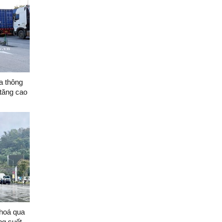
a thông
tăng cao
hoá qua
g suốt,