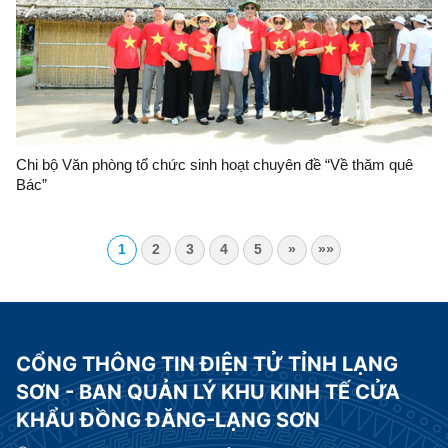
Chi bộ Văn phòng tổ chức sinh hoạt chuyên đề “Về thăm quê
Bác”
1
2
3
4
5
»
»»
CỔNG THÔNG TIN ĐIỆN TỬ TỈNH LẠNG
SƠN - BAN QUẢN LÝ KHU KINH TẾ CỬA
KHẨU ĐỒNG ĐĂNG-LẠNG SƠN