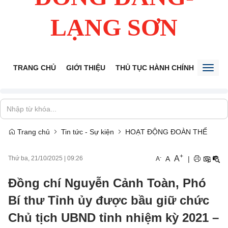
LẠNG SƠN
TRANG CHỦ
GIỚI THIỆU
THỦ TỤC HÀNH CHÍNH
TIẾP 
Toggl
naviga
Trang chủ
Tin tức - Sự kiện
HOẠT ĐỘNG ĐOÀN THỂ
+
A
-
A
|
Thứ ba, 21/10/2025
|
09:26
A
Đồng chí Nguyễn Cảnh Toàn, Phó
Bí thư Tỉnh ủy được bầu giữ chức
Chủ tịch UBND tỉnh nhiệm kỳ 2021 –