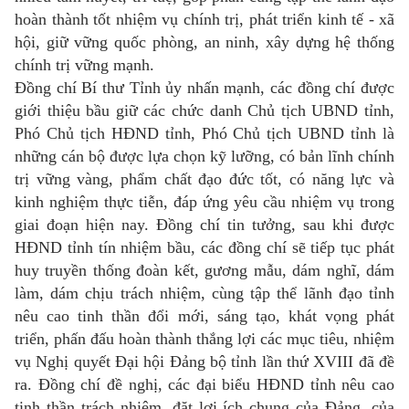
hoàn thành tốt nhiệm vụ chính trị, phát triển kinh tế - xã
hội, giữ vững quốc phòng, an ninh, xây dựng hệ thống
chính trị vững mạnh.
Đồng chí Bí thư Tỉnh ủy nhấn mạnh, các đồng chí được
giới thiệu bầu giữ các chức danh Chủ tịch UBND tỉnh,
Phó Chủ tịch HĐND tỉnh, Phó Chủ tịch UBND tỉnh là
những cán bộ được lựa chọn kỹ lưỡng, có bản lĩnh chính
trị vững vàng, phẩm chất đạo đức tốt, có năng lực và
kinh nghiệm thực tiễn, đáp ứng yêu cầu nhiệm vụ trong
giai đoạn hiện nay. Đồng chí tin tưởng, sau khi được
HĐND tỉnh tín nhiệm bầu, các đồng chí sẽ tiếp tục phát
huy truyền thống đoàn kết, gương mẫu, dám nghĩ, dám
làm, dám chịu trách nhiệm, cùng tập thể lãnh đạo tỉnh
nêu cao tinh thần đổi mới, sáng tạo, khát vọng phát
triển, phấn đấu hoàn thành thắng lợi các mục tiêu, nhiệm
vụ Nghị quyết Đại hội Đảng bộ tỉnh lần thứ XVIII đã đề
ra. Đồng chí đề nghị, các đại biểu HĐND tỉnh nêu cao
tinh thần trách nhiệm, đặt lợi ích chung của Đảng, của