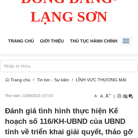
LẠNG SƠN
TRANG CHỦ
GIỚI THIỆU
THỦ TỤC HÀNH CHÍNH
TIẾP 
Toggl
naviga
Trang chủ
Tin tức - Sự kiện
LĨNH VỰC THƯƠNG MẠI
+
A
-
A
|
Thứ năm, 11/09/2025
|
07:53
A
Đánh giá tình hình thực hiện Kế
hoạch số 116/KH-UBND của UBND
tỉnh về triển khai giải quyết, tháo gỡ