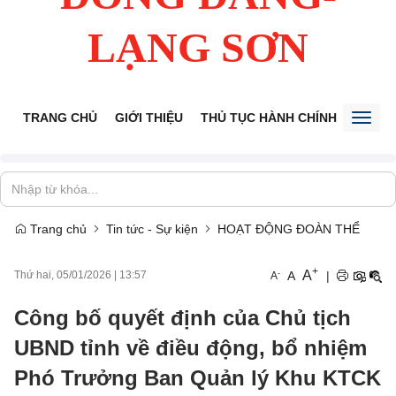
LẠNG SƠN
TRANG CHỦ
GIỚI THIỆU
THỦ TỤC HÀNH CHÍNH
TIẾP 
Toggl
naviga
Trang chủ
Tin tức - Sự kiện
HOẠT ĐỘNG ĐOÀN THỂ
+
A
-
A
|
Thứ hai, 05/01/2026
|
13:57
A
Công bố quyết định của Chủ tịch
UBND tỉnh về điều động, bổ nhiệm
Phó Trưởng Ban Quản lý Khu KTCK