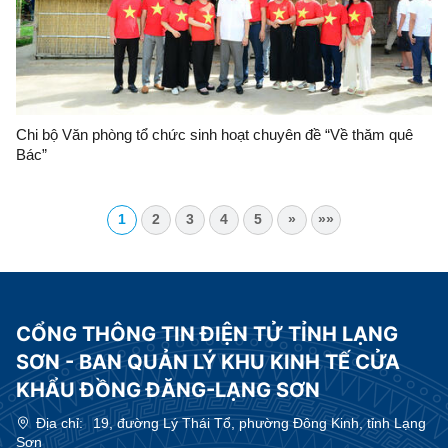
Chi bộ Văn phòng tổ chức sinh hoạt chuyên đề “Về thăm quê
Bác”
1
2
3
4
5
»
»»
CỔNG THÔNG TIN ĐIỆN TỬ TỈNH LẠNG
SƠN - BAN QUẢN LÝ KHU KINH TẾ CỬA
KHẨU ĐỒNG ĐĂNG-LẠNG SƠN
Địa chỉ:
19, đường Lý Thái Tổ, phường Đông Kinh, tỉnh Lạng
Sơn