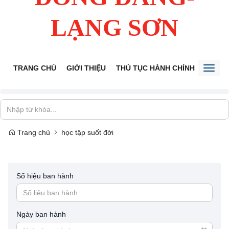
LẠNG SƠN
TRANG CHỦ
GIỚI THIỆU
THỦ TỤC HÀNH CHÍNH
TIẾP 
Toggl
naviga
Trang chủ
học tập suốt đời
Số hiệu ban hành
Ngày ban hành