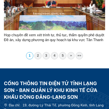
Họp chuyên đề xem xét trình tự, thủ tục, thẩm quyền phê duyệt
Đề án, xây dựng phương án quy hoạch tại khu vực Tân Thanh
(Việt Nam) – Pò Chài (Trung Quốc)
1
2
3
4
5
»
»»
CỔNG THÔNG TIN ĐIỆN TỬ TỈNH LẠNG
SƠN - BAN QUẢN LÝ KHU KINH TẾ CỬA
KHẨU ĐỒNG ĐĂNG-LẠNG SƠN
Địa chỉ:
19, đường Lý Thái Tổ, phường Đông Kinh, tỉnh Lạng