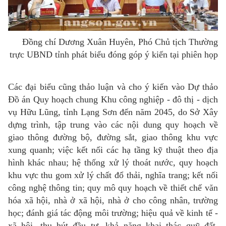
Đồng chí Dương Xuân Huyên, Phó Chủ tịch Thường
trực UBND tỉnh phát biểu đóng góp ý kiến tại phiên họp
Các đại biểu cũng thảo luận và cho ý kiến vào Dự thảo
Đồ án Quy hoạch chung Khu công nghiệp - đô thị - dịch
vụ Hữu Lũng, tỉnh Lạng Sơn đến năm 2045, do Sở Xây
dựng trình, tập trung vào các nội dung quy hoạch về
giao thông đường bộ, đường sắt, giao thông khu vực
xung quanh; việc kết nối các hạ tầng kỹ thuật theo địa
hình khác nhau; hệ thống xử lý thoát nước, quy hoạch
khu vực thu gom xử lý chất đổ thải, nghĩa trang; kết nối
công nghệ thông tin; quy mô quy hoạch về thiết chế văn
hóa xã hội, nhà ở xã hội, nhà ở cho công nhân, trường
học; đánh giá tác động môi trường; hiệu quả về kinh tế -
xã hội, thu hút đầu tư, khả năng khai thác quỹ đất,