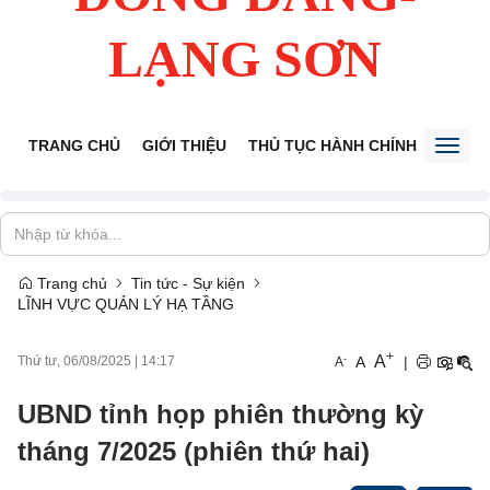
LẠNG SƠN
TRANG CHỦ
GIỚI THIỆU
THỦ TỤC HÀNH CHÍNH
TIẾP 
Toggl
naviga
Trang chủ
Tin tức - Sự kiện
LĨNH VỰC QUẢN LÝ HẠ TẦNG
+
A
-
A
|
Thứ tư, 06/08/2025
|
14:17
A
UBND tỉnh họp phiên thường kỳ
tháng 7/2025 (phiên thứ hai)