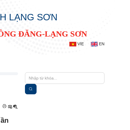
NH LẠNG SƠN
ĐỒNG ĐĂNG-LẠNG SƠN
VIE
EN
|
lần