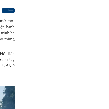
Lưu
h mở mới
vận hành
trình hạ
chào mừng
 Hồ Tiến
g chí Ủy
nh, UBND