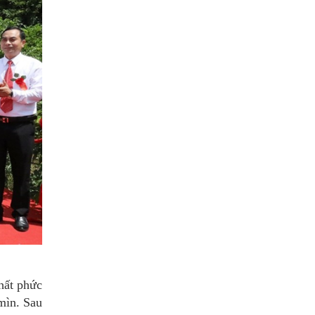
chất phức
mìn. Sau