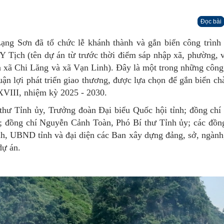
Đọc bài
ạng Sơn đã tổ chức lễ khánh thành và gắn biển công trìn
 Y Tịch (tên dự án từ trước thời điểm sáp nhập xã, phường, 
à xã Chi Lăng và xã Vạn Linh). Đây là một trong những công 
huận lợi phát triển giao thương, được lựa chọn để gắn biển 
XVIII, nhiệm kỳ 2025 - 2030.
hư Tỉnh ủy, Trưởng đoàn Đại biểu Quốc hội tỉnh; đồng chí
; đồng chí Nguyễn Cảnh Toàn, Phó Bí thư Tỉnh ủy; các đồn
nh, UBND tỉnh và đại diện các Ban xây dựng đảng, sở, ngà
dự án.