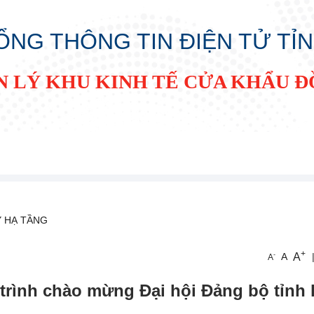
ỔNG THÔNG TIN ĐIỆN TỬ TỈ
N LÝ KHU KINH TẾ CỬA KHẨU 
Ý HẠ TẦNG
+
A
-
A
A
trình chào mừng Đại hội Đảng bộ tỉnh 