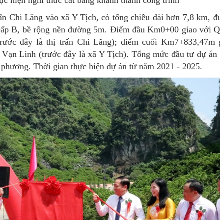
ấn Chi Lăng vào xã Y Tịch, có tổng chiều dài hơn 7,8 km, đư
 cấp B, bề rộng nền đường 5m. Điểm đầu Km0+00 giao với Q
rước đây là thị trấn Chi Lăng); điểm cuối Km7+833,47m 
ạn Linh (trước đây là xã Y Tịch). Tổng mức đầu tư dự án 
 phương. Thời gian thực hiện dự án từ năm 2021 - 2025.