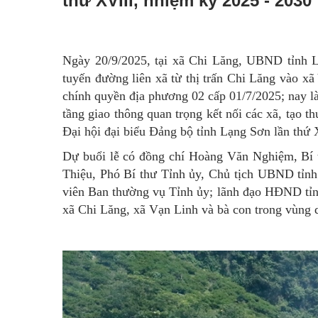
thứ XVIII, nhiệm kỳ 2025 - 2030
Ngày 20/9/2025, tại xã Chi Lăng, UBND tỉnh L
tuyến đường liên xã từ thị trấn Chi Lăng vào xã
chính quyền địa phương 02 cấp 01/7/2025; nay l
tầng giao thông quan trọng kết nối các xã, tạo t
Đại hội đại biểu Đảng bộ tỉnh Lạng Sơn lần thứ 
Dự buổi lễ có đồng chí Hoàng Văn Nghiệm, Bí t
Thiệu, Phó Bí thư Tỉnh ủy, Chủ tịch UBND tỉnh
viên Ban thường vụ Tỉnh ủy; lãnh đạo HĐND tỉ
xã Chi Lăng, xã Vạn Linh và bà con trong vùng 