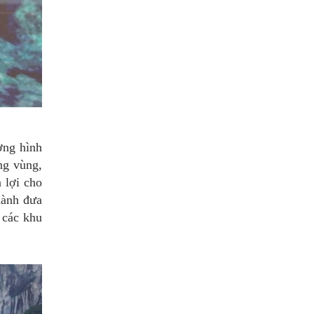
ờng hình
ng vùng,
 lợi cho
hành đưa
 các khu