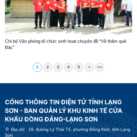
Chi bộ Văn phòng tổ chức sinh hoạt chuyên đề “Về thăm quê
Bác”
1
2
3
4
5
»
»»
CỔNG THÔNG TIN ĐIỆN TỬ TỈNH LẠNG
SƠN - BAN QUẢN LÝ KHU KINH TẾ CỬA
KHẨU ĐỒNG ĐĂNG-LẠNG SƠN
Địa chỉ:
19, đường Lý Thái Tổ, phường Đông Kinh, tỉnh Lạng
Sơn