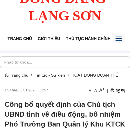
LẠNG SƠN
TRANG CHỦ
GIỚI THIỆU
THỦ TỤC HÀNH CHÍNH
TIẾP 
Toggl
naviga
Trang chủ
Tin tức - Sự kiện
HOẠT ĐỘNG ĐOÀN THỂ
+
A
-
A
|
Thứ hai, 05/01/2026
|
13:57
A
Công bố quyết định của Chủ tịch
UBND tỉnh về điều động, bổ nhiệm
Phó Trưởng Ban Quản lý Khu KTCK