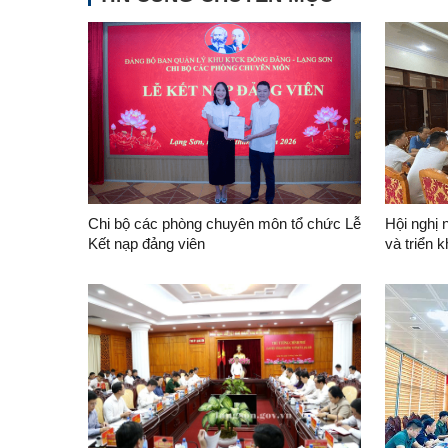
Chi bộ các phòng chuyên môn tổ chức Lễ
Hội nghị 
Kết nạp đảng viên
và triển 
nghị lần 
ương Đản
Quản lý 
Đăng-Lạ