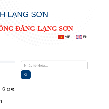
NH LẠNG SƠN
ĐỒNG ĐĂNG-LẠNG SƠN
VIE
EN
|
h