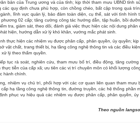
văn bản của Trung ương và của tỉnh; kịp thời tham mưu UBND tỉnh sử
 các quy định chưa phù hợp, còn chồng chéo, bất cập trong quá trìn
gành, lĩnh vực quản lý, bảo đảm toàn diện, cụ thể, sát với tình hình 
ịa phương 02 cấp; tăng cường công tác hướng dẫn, tập huấn, bồi dưỡ
ểm tra, giám sát, theo dõi, đánh giá việc thực hiện các nội dung phân
 phát hiện, hướng dẫn xử lý khó khăn, vướng mắc phát sinh.
ình thực hiện các nhiệm vụ được phân cấp, phân quyền, ủy quyền; kịp 
vật chất, trang thiết bị, hạ tầng công nghệ thông tin và các điều ki
 xử lý theo thẩm quyền.
tiếp tục rà soát, nghiên cứu, tham mưu bố trí, điều động, tăng cường
thực tiễn của cấp xã; ưu tiên các vị trí chuyên môn có khối lượng công
ục hành chính.
, nhiệm vụ chủ trì, phối hợp với các cơ quan liên quan tham mưu bố
nâng cấp hạ tầng công nghệ thông tin, đường truyền, các hệ thống phầ
định phục vụ hiệu quả các nhiệm vụ được phân cấp, phân quyền, ủy 
Theo nguồn langso