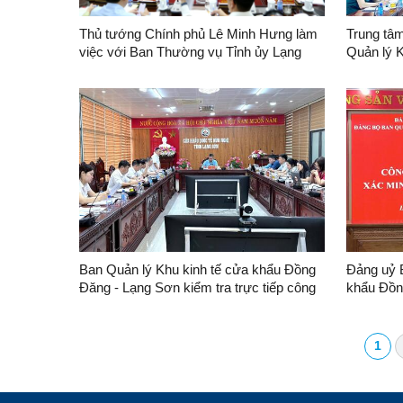
Thủ tướng Chính phủ Lê Minh Hưng làm
Trung tâ
việc với Ban Thường vụ Tỉnh ủy Lạng
Quản lý Khu kin
Sơn
Đăng- Lạ
định kỳ tháng 6/2026 tại cửa khẩu quốc tế
Hữu Ngh
Ban Quản lý Khu kinh tế cửa khẩu Đồng
Đảng uỷ 
Đăng - Lạng Sơn kiểm tra trực tiếp công
khẩu Đồn
tác cải cách hành chính; kỷ luật, kỷ
nghị công
cương hành chính và công vụ đối với
tài sản, 
Trung tâm Quản lý cửa khẩu
1