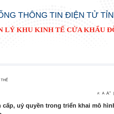
ỔNG THÔNG TIN ĐIỆN TỬ TỈ
N LÝ KHU KINH TẾ CỬA KHẨU 
 THỂ
+
A
-
A
A
n cấp, uỷ quyền trong triển khai mô hìn