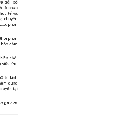
a đổi, bổ
h tổ chức
thực tế và
ng chuyên
 cấp, phân
thời phản
ện bảo đảm
 biên chế,
 việc lớn,
 trí kinh
n mềm dùng
quyền tại
n.gov.vn