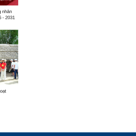
g nhân
6 - 2031
oạt