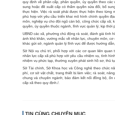
quy định về phân cấp, phân quyền, ủy quyền theo các 
sung hoặc đề xuất cấp có thẩm quyền sửa đổi, bổ sung
thực hiện. Việc rà soát phải được thực hiện theo từng n
phù hợp với yêu cầu triển khai mô hình chính quyền đ
môn, nghiệp vụ cho đội ngũ cán bộ, công chức cấp xã; ki
quyền, ủy quyền thuộc ngành, lĩnh vực quản lý; kịp thời
UBND các xã, phường chủ động rà soát, đánh giá tình h
ánh khó khăn, vướng mắc về nhân lực, chuyên môn, cơ sở 
khác gửi sở, ngành quản lý lĩnh vực để được hướng dẫn,
Sở Nội vụ chủ trì, phối hợp với các cơ quan liên quan 
nhân lực cấp xã phù hợp với yêu cầu nhiệm vụ, tình hình 
nhiệm vụ phức tạp, thường xuyên phát sinh hồ sơ, thủ t
Sở Tài chính, Sở Khoa học và Công nghệ theo chức năng
phí, cơ sở vật chất, trang thiết bị làm việc; rà soát, 
chung và chuyên ngành; bảo đảm kết nối đồng bộ, ổn 
cấp xã theo quy định./.
TIN CÙNG CHUYÊN MỤC