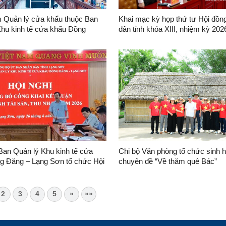
m Quản lý cửa khẩu thuộc Ban
Khai mạc kỳ họp thứ tư Hội đồn
h tế cửa khẩu Đồng
dân tỉnh khóa XIII, nhiệm kỳ 202
ng Sơn tổ chức họp giao ban
ị
Ban Quản lý Khu kinh tế cửa
Chi bộ Văn phòng tổ chức sinh h
g Đăng – Lạng Sơn tổ chức Hội
chuyên đề “Về thăm quê Bác”
 bố công khai kết luận xác minh
thu nhập năm 2026
2
3
4
5
»
»»