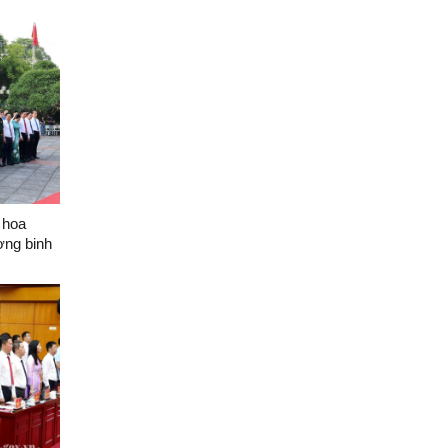
 hoa
ơng binh