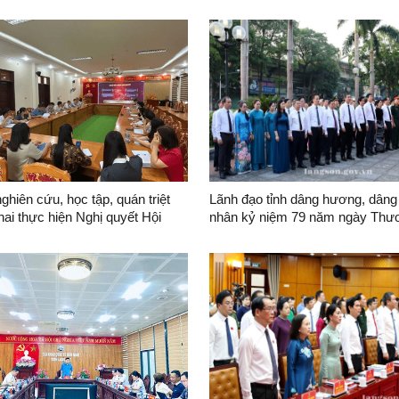
nghiên cứu, học tập, quán triệt
Lãnh đạo tỉnh dâng hương, dâng
khai thực hiện Nghị quyết Hội
nhân kỷ niệm 79 năm ngày Thư
thứ ba Ban Chấp hành Trung
- Liệt sĩ
g khóa XIV tại Đảng bộ Ban
Khu kinh tế cửa khẩu Đồng
ng Sơn