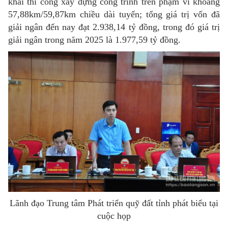
khai thi công xây dựng công trình trên phạm vi khoảng
57,88km/59,87km chiều dài tuyến; tổng giá trị vốn đã
giải ngân đến nay đạt 2.938,14 tỷ đồng, trong đó giá trị
giải ngân trong năm 2025 là 1.977,59 tỷ đồng.
Lãnh đạo Trung tâm Phát triển quỹ đất tỉnh phát biểu tại
cuộc họp