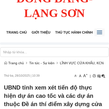
LẠNG SƠN
TRANG CHỦ
GIỚI THIỆU
THỦ TỤC HÀNH CHÍNH
TIẾP 
Toggl
naviga
Trang chủ
Tin tức - Sự kiện
LĨNH VỰC CỬA KHẨU, KCN
+
A
-
A
|
Thứ ba, 28/10/2025
|
10:39
A
UBND tỉnh xem xét tiến độ thực
hiện dự án cao tốc và các dự án
thuộc Đề án thí điểm xây dựng cửa