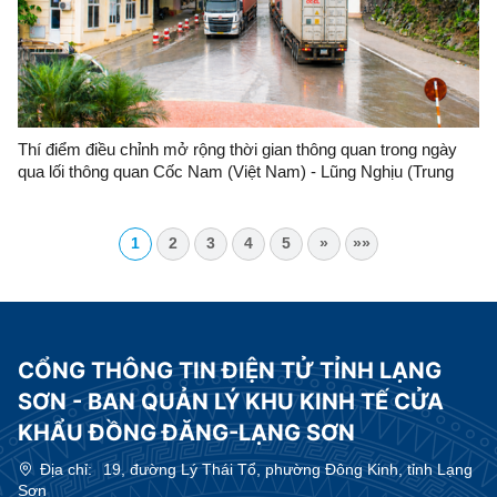
Thí điểm điều chỉnh mở rộng thời gian thông quan trong ngày
qua lối thông quan Cốc Nam (Việt Nam) - Lũng Nghịu (Trung
Quốc)
1
2
3
4
5
»
»»
CỔNG THÔNG TIN ĐIỆN TỬ TỈNH LẠNG
SƠN - BAN QUẢN LÝ KHU KINH TẾ CỬA
KHẨU ĐỒNG ĐĂNG-LẠNG SƠN
Địa chỉ:
19, đường Lý Thái Tổ, phường Đông Kinh, tỉnh Lạng
Sơn